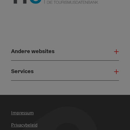
Andere websites
And
Services
Serv
Impressum
Privacybeleid