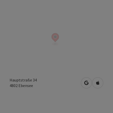
Hauptstraße 34
Openen in Go
Openen 
4802
Ebensee