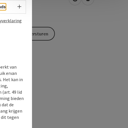
Openen in Google Maps
Openen in Apple M
2
Ebensee
Taalkeuze - menu openen
nds
yverklaring
Aanvraag versturen
perkt van
uik ervan
. Het kan in
ing,
(art. 49 lid
rming bieden
k dat de
gang krijgen
 dit tegen