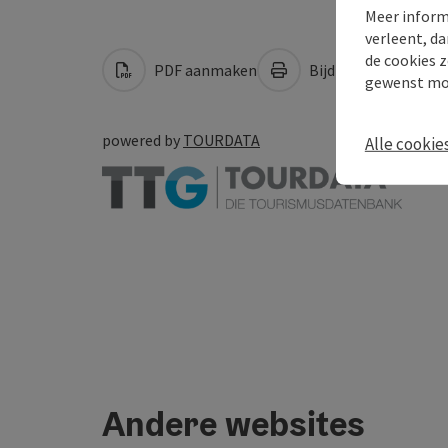
Meer inform
verleent, da
de cookies z
PDF aanmaken
Bijdrage printen
gewenst mo
powered by
TOURDATA
Alle cookie
Andere websites