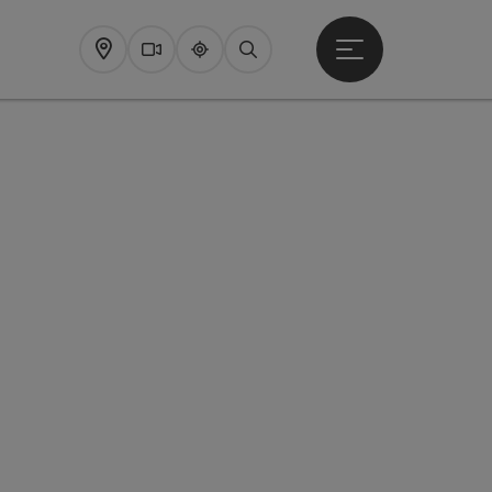
Startmenu openen
Map
Webcams
Upperguide
Zoeken
pyright