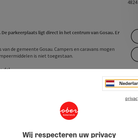
482
 De parkeerplaats ligt direct in het centrum van Gosau. Er
s van de gemeente Gosau. Campers en caravans mogen
mpeermiddelen is niet toegestaan.
u-dal
...
Nederla
privac
Wij respecteren uw privacy