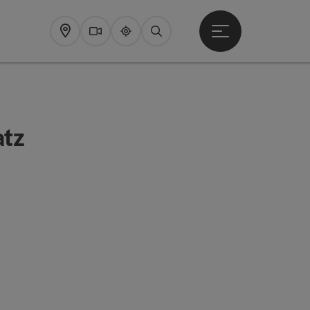
Startmenu openen
Map
Webcams
Upperguide
Zoeken
tz
pyright