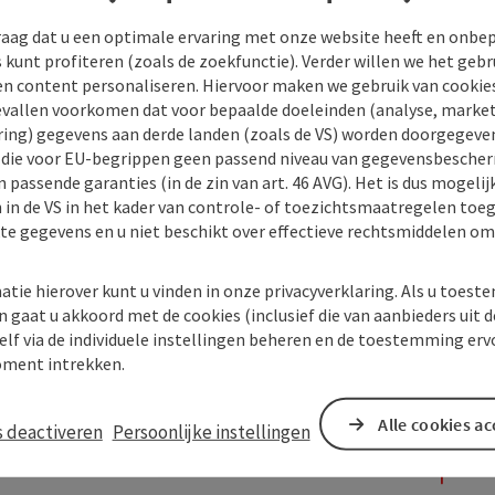
raag dat u een optimale ervaring met onze website heeft en onbe
s kunt profiteren (zoals de zoekfunctie). Verder willen we het gebr
en content personaliseren. Hiervoor maken we gebruik van cookies
allen voorkomen dat voor bepaalde doeleinden (analyse, market
ing) gegevens aan derde landen (zoals de VS) worden doorgegeven 
) die voor EU-begrippen geen passend niveau van gegevensbesche
 passende garanties (in de zin van art. 46 AVG). Het is dus mogelij
 in de VS in het kader van controle- of toezichtsmaatregelen toe
kte gegevens en u niet beschikt over effectieve rechtsmiddelen om
atie hierover kunt u vinden in onze privacyverklaring. Als u toes
n gaat u akkoord met de cookies (inclusief die van aanbieders uit d
elf via de individuele instellingen beheren en de toestemming erv
ment intrekken.
Alle cookies a
s deactiveren
Persoonlijke instellingen