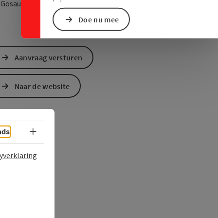
Openen in Google Maps
Openen in Apple M
4
Gosau
Doe nu mee
Aanvraag versturen
Naar de website
Taalkeuze - menu openen
nds
yverklaring