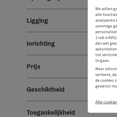
We willen g
alle functie
Ligging
analyseren 
sommige gev
personaliser
1 sub a AVG
Inrichting
dan wel geen
autoriteiten
tot verstre
te gaan.
Prijs
Meer inform
verleent, da
de cookies z
gewenst mo
Geschiktheid
Alle cookie
Toegankelijkheid