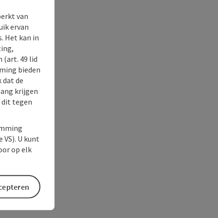
perkt van
uik ervan
. Het kan in
ing,
(art. 49 lid
rming bieden
k dat de
gang krijgen
 dit tegen
temming
e VS). U kunt
oor op elk
ccepteren