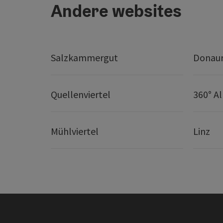
Andere websites
Salzkammergut
Donaur
Quellenviertel
360° A
Mühlviertel
Linz