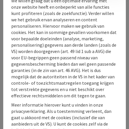
We willen graag dat u een optimale ervaring met
onze website heeft en onbeperkt van alle functies
Openingstijden
kunt profiteren (zoals de zoekfunctie). Verder willen
we het gebruik ervan analyseren en content
personaliseren. Hiervoor maken we gebruik van
Ligging
cookies. Het kan in sommige gevallen voorkomen dat
voor bepaalde doeleinden (analyse, marketing,
personalisering) gegevens aan derde landen (zoals de
Geschiktheid
VS) worden doorgegeven (art. 49 lid 1 sub a AVG) die
voor EU-begrippen geen passend niveau van
Toegankelijkheid
gegevensbescherming bieden dan wel geen passende
garanties (in de zin van art. 46 AVG). Het is dus
mogelijk dat de autoriteiten in de VS in het kader van
controle- of toezichtsmaatregelen toegang krijgen
tot verstrekte gegevens en u niet beschikt over
effectieve rechtsmiddelen om dit tegen te gaan.
PDF aanmaken
In de buurt
Meer informatie hierover kunt u vinden in onze
privacyverklaring. Als u toestemming verleent, dan
Bijdrage printen
gaat u akkoord met de cookies (inclusief die van
aanbieders uit de VS). U kunt de cookies zelf via de