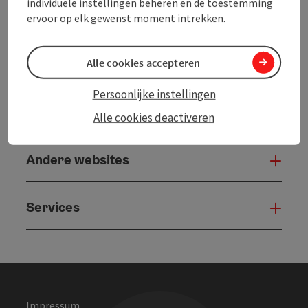
powered by
TOURDATA
individuele instellingen beheren en de toestemming
ervoor op elk gewenst moment intrekken.
Alle cookies accepteren
Persoonlijke instellingen
Alle cookies deactiveren
Andere websites
And
Services
Serv
Impressum