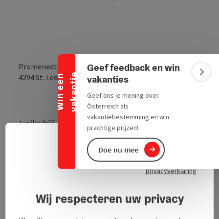
Banner inklappen
Geef feedback en win
Promenedt 1
e
Bann
Openen in Goo
Openen i
4294
St. Leonhard bei Freistadt
W
i
n
e
e
n
v
a
k
a
n
t
i
vakanties
Geef ons je mening over
Österreich als
vakantiebestemming en win
Taxibedrijf
prachtige prijzen!
Schrijf je zo snel mogelijk in!
Neder
Taalke
Doe nu mee
privacyverklaring
Wij respecteren uw privacy
Contact