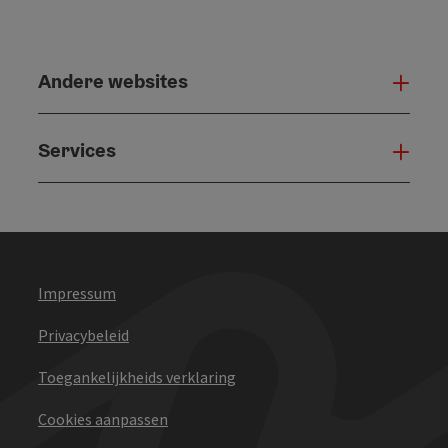
Andere websites
And
Services
Serv
Impressum
Privacybeleid
Toegankelijkheids verklaring
Cookies aanpassen