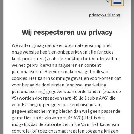
Taalke
invloedssfeer en wil hedendaagse kunst en cultuur
promoten, in het bijzonder hedendaagse muziek en
performance, evenals interdisciplinaire
privacyverklaring
kunstprojecten, om het culturele leven te verrijken.
Wij respecteren uw privacy
Door deze dialoog tussen kunst en cultuur wil de
We willen graag dat u een optimale ervaring met
vereniging de communicatie tussen kunstenaars en
onze website heeft en onbeperkt van alle functies
publiek versterken, hedendaagse kunst verspreiden,
kunt profiteren (zoals de zoekfunctie). Verder willen
jonge kunstenaars en componisten ondersteunen op
we het gebruik ervan analyseren en content
hun weg en pleiten voor gelijkheid voor vrouwen in de
personaliseren. Hiervoor maken we gebruik van
hedendaagse muziek.
cookies. Het kan in sommige gevallen voorkomen dat
(ZVR: 1539375270)
voor bepaalde doeleinden (analyse, marketing,
personalisering) gegevens aan derde landen (zoals de
VS) worden doorgegeven (art. 49 lid 1 sub a AVG) die
voor EU-begrippen geen passend niveau van
gegevensbescherming bieden dan wel geen passende
Contact
garanties (in de zin van art. 46 AVG). Het is dus
mogelijk dat de autoriteiten in de VS in het kader van
controle- of toezichtsmaatregelen toegang krijgen