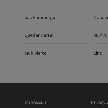
Salzkammergut
Donaur
Quellenviertel
360° A
Mühlviertel
Linz
Impressum
Privacyb