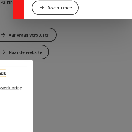
Openen in Google Maps
Openen in Apple M
3
Palting
Doe nu mee
Aanvraag versturen
Naar de website
Taalkeuze - menu openen
nds
yverklaring