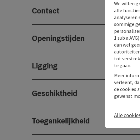
We willen g
Contact
alle functie
analyseren 
sommige gev
personaliser
Openingstijden
1 sub a AVG
dan wel geen
autoriteiten
tot verstre
Ligging
te gaan.
Meer inform
verleent, da
de cookies z
Geschiktheid
gewenst mo
Alle cookie
Toegankelijkheid