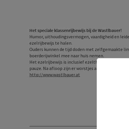
Het speciale klassenrijbewijs bij de Wastlbauer!
Humor, uithoudingsvermogen, vaardigheid en leider
ezelrijbewijs te halen.
Ouders kunnen de tijd doden met zelfgemaakte li
boerderijwinkel mee naar huis nemen.
Het ezelrijbewijs is inclusief ezeltheorie en prakt
pauze. Na afloop zijn er worstjes aan het spit en 
http://www.wastlbauer.at