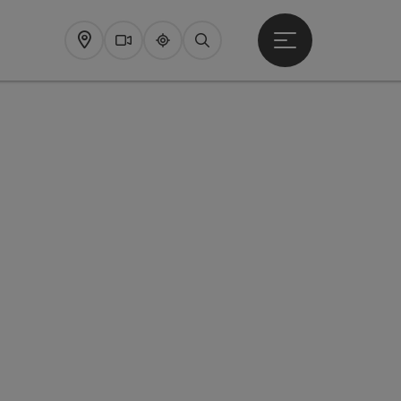
Startmenu openen
Map
Webcams
Upperguide
Zoeken
pyright