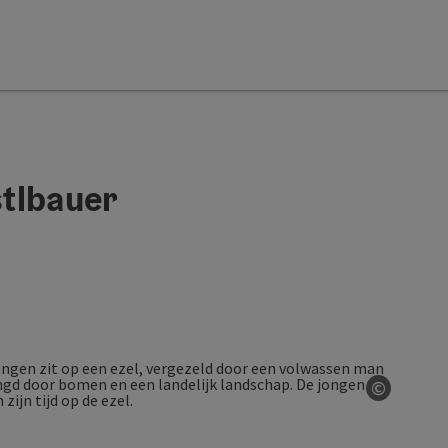
tlbauer
©
Start Co