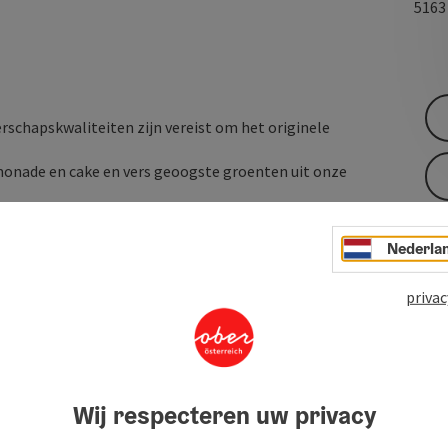
516
schapskwaliteiten zijn vereist om het originele
monade en cake en vers geoogste groenten uit onze
ijk, een korte ezelwandeling en versnaperingen tijdens de
stokbrood rond het kampvuur.
Nederla
privac
Wij respecteren uw privacy