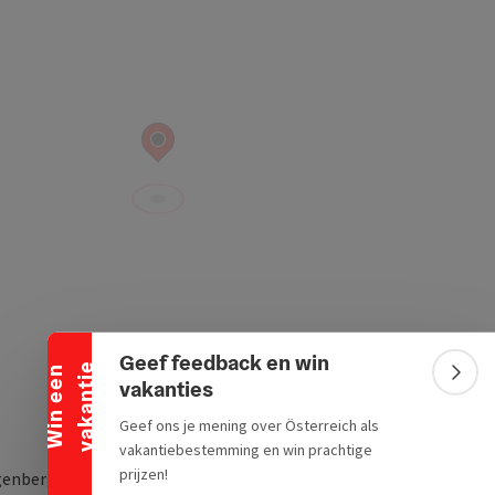
Banner inklappen
Geef feedback en win
e
W
i
n
e
e
n
v
a
k
a
n
t
i
Bann
vakanties
Geef ons je mening over Österreich als
vakantiebestemming en win prachtige
prijzen!
enberg 1