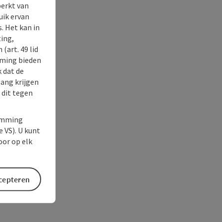
perkt van
uik ervan
. Het kan in
ing,
(art. 49 lid
rming bieden
k dat de
gang krijgen
 dit tegen
temming
e VS). U kunt
oor op elk
ccepteren