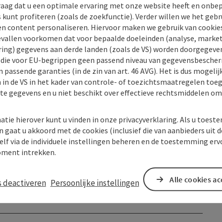
raag dat u een optimale ervaring met onze website heeft en onbe
s kunt profiteren (zoals de zoekfunctie). Verder willen we het gebr
en content personaliseren. Hiervoor maken we gebruik van cookies
allen voorkomen dat voor bepaalde doeleinden (analyse, market
ing) gegevens aan derde landen (zoals de VS) worden doorgegeven 
) die voor EU-begrippen geen passend niveau van gegevensbesche
 passende garanties (in de zin van art. 46 AVG). Het is dus mogelij
 in de VS in het kader van controle- of toezichtsmaatregelen toe
kte gegevens en u niet beschikt over effectieve rechtsmiddelen om
atie hierover kunt u vinden in onze privacyverklaring. Als u toes
n gaat u akkoord met de cookies (inclusief die van aanbieders uit d
elf via de individuele instellingen beheren en de toestemming erv
ment intrekken.
Alle cookies a
s deactiveren
Persoonlijke instellingen