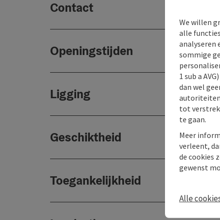
Contact
We willen g
alle functie
analyseren 
Openingstijden
sommige gev
personaliser
1 sub a AVG
dan wel geen
Ligging
autoriteiten
tot verstre
te gaan.
Geschiktheid
Meer inform
verleent, da
de cookies z
gewenst mo
Toegankelijkheid
Alle cookie