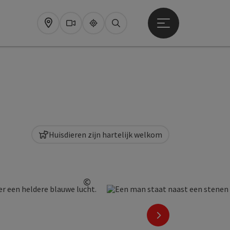
Startmenu openen
Map
Webcams
Upperguide
Zoeken
Huisdieren zijn hartelijk welkom
©
Start Copyright
nächstes Element