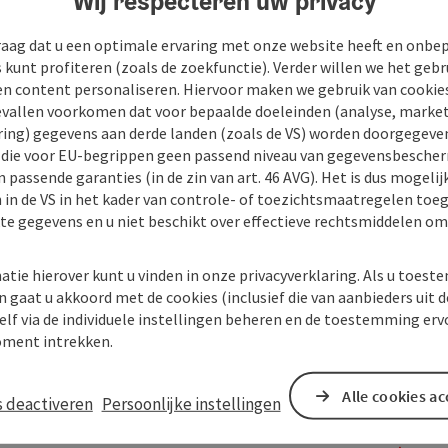
Wij respecteren uw privacy
raag dat u een optimale ervaring met onze website heeft en onbe
s kunt profiteren (zoals de zoekfunctie). Verder willen we het gebr
en content personaliseren. Hiervoor maken we gebruik van cookies
allen voorkomen dat voor bepaalde doeleinden (analyse, market
ing) gegevens aan derde landen (zoals de VS) worden doorgegeven 
) die voor EU-begrippen geen passend niveau van gegevensbesche
 passende garanties (in de zin van art. 46 AVG). Het is dus mogelij
 in de VS in het kader van controle- of toezichtsmaatregelen toe
kte gegevens en u niet beschikt over effectieve rechtsmiddelen om
atie hierover kunt u vinden in onze privacyverklaring. Als u toes
n gaat u akkoord met de cookies (inclusief die van aanbieders uit d
elf via de individuele instellingen beheren en de toestemming erv
ment intrekken.
Alle cookies a
s deactiveren
Persoonlijke instellingen