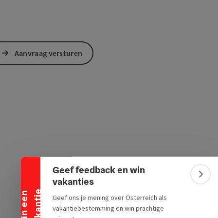
Aanvraag versturen
Banner inklappen
Geef feedback en win
Bann
vakanties
e
W
i
n
e
e
n
v
a
k
a
n
t
i
Geef ons je mening over Österreich als
vakantiebestemming en win prachtige