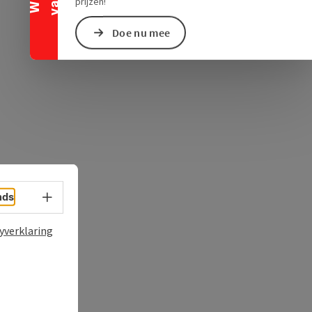
ogle Maps
in Apple Maps
prijzen!
Doe nu mee
Taalkeuze - menu openen
nds
yverklaring