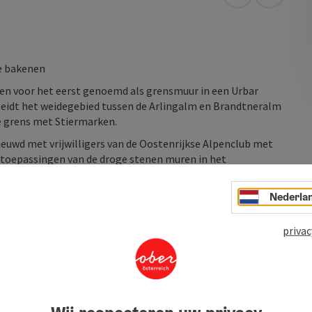
Openen in Go
Openen 
te bakenen
den voor het eerst genoemd als grensmuur in een Urbar
eidt het weidegebied tussen de Arlingalm en Brandtneralm
de grens met Stiermarken.
nieuwd met vrijwilligers van de Oostenrijkse Alpenclub met
e toepassingen van de droge stenen muren in het
Nederla
privac