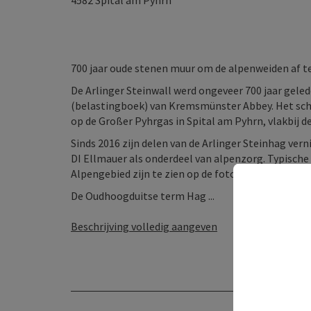
4582
Spital am Pyhrn
700 jaar oude stenen muur om de alpenweiden af ​​
De Arlinger Steinwall werd ongeveer 700 jaar gele
(belastingboek) van Kremsmünster Abbey. Het sch
op de Großer Pyhrgas in Spital am Pyhrn, vlakbij 
Sinds 2016 zijn delen van de Arlinger Steinhag ver
DI Ellmauer als onderdeel van alpenzorg. Typisch
Alpengebied zijn te zien op de foto's.
De Oudhoogduitse term Hag ...
Beschrijving volledig aangeven