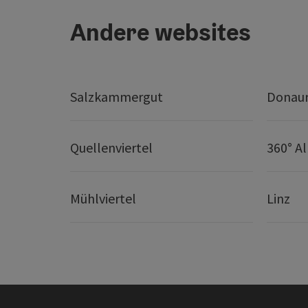
Andere websites
Salzkammergut
Donaur
Quellenviertel
360° A
Mühlviertel
Linz