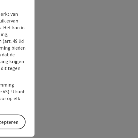
perkt van
uik ervan
. Het kan in
ing,
(art. 49 lid
rming bieden
k dat de
gang krijgen
 dit tegen
temming
e VS). U kunt
oor op elk
ccepteren