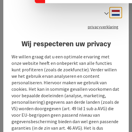
cliënten of jezelf te helpen. Hypnose helpt bij zaken
als afvallen, stoppen met roken, verminderen van
Neder
Taalke
blokkades en stress, activeren van zelfgenezend
vermogen en nog veel meer. Er zijn (bijna) geen
privacyverklaring
grenzen aan de mogelijkheden.
Ook jij kunt hypnose en zelfhypnose leren om je
Wij respecteren uw privacy
cliënten of jezelf te helpen. Hypnose helpt bij zaken
als afvallen, stoppen met roken, verminderen van
We willen graag dat u een optimale ervaring met
blokkades en stress, activeren van zelfgenezend
onze website heeft en onbeperkt van alle functies
vermogen en nog veel meer. Er zijn (bijna) geen
kunt profiteren (zoals de zoekfunctie). Verder willen
grenzen aan de mogelijkheden.
we het gebruik ervan analyseren en content
personaliseren. Hiervoor maken we gebruik van
cookies. Het kan in sommige gevallen voorkomen dat
voor bepaalde doeleinden (analyse, marketing,
personalisering) gegevens aan derde landen (zoals de
Contact
VS) worden doorgegeven (art. 49 lid 1 sub a AVG) die
voor EU-begrippen geen passend niveau van
Openingstijden
gegevensbescherming bieden dan wel geen passende
garanties (in de zin van art. 46 AVG). Het is dus