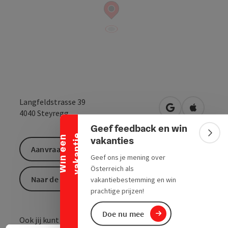
Banner inklappen
Langfeldstrasse 39
Openen in Goo
Openen i
4040
Steyregg
Geef feedback en win
e
Bann
W
i
n
e
e
n
v
a
k
a
n
t
i
vakanties
Aanvraag versturen
Geef ons je mening over
Österreich als
Naar de website
vakantiebestemming en win
prachtige prijzen!
Doe nu mee
Ook jij kunt hypnose en zelfhypnose leren om je