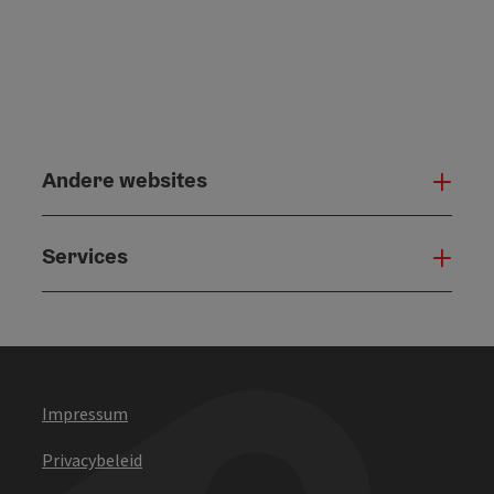
Andere websites
And
Services
Serv
Impressum
Privacybeleid