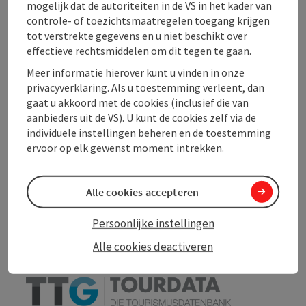
mogelijk dat de autoriteiten in de VS in het kader van
Ligging
controle- of toezichtsmaatregelen toegang krijgen
tot verstrekte gegevens en u niet beschikt over
effectieve rechtsmiddelen om dit tegen te gaan.
Geschiktheid
Meer informatie hierover kunt u vinden in onze
privacyverklaring. Als u toestemming verleent, dan
gaat u akkoord met de cookies (inclusief die van
Toegankelijkheid
aanbieders uit de VS). U kunt de cookies zelf via de
individuele instellingen beheren en de toestemming
ervoor op elk gewenst moment intrekken.
PDF aanmaken
In de buurt
Alle cookies accepteren
Bijdrage printen
Persoonlijke instellingen
Alle cookies deactiveren
powered by
TOURDATA