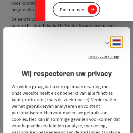
voor kooractiviteiten en een vriendelijke teamgeest
Doe nu mee
begeleiden ons bij al onze optredens en repetities.
De eerste vonk voor het koor, dat in 1989 werd
opgericht door Elisabeth Pfeiler, kwam na een zeer
succesvol Renaissanceconcert. Sindsdien zijn er
talloze concerten en optredens geweest, evenals
Neder
Taalke
concertreizen en koorwedstrijden in binnen- en
buitenland en cd-opnames. Momenteel hebben we 32
privacyverklaring
zangers uit de hele regio Mühlviertel.
Wij respecteren uw privacy
A capella literatuur van de Renaissance tot de
moderne tijd, of het nu sacraal of wereldlijk, serieus of
We willen graag dat u een optimale ervaring met
onderhoudend is - altijd met het plezier van samen
onze website heeft en onbeperkt van alle functies
zingen. De koorwerken ...
kunt profiteren (zoals de zoekfunctie). Verder willen
we het gebruik ervan analyseren en content
Beschrijving volledig aangeven
personaliseren. Hiervoor maken we gebruik van
cookies. Het kan in sommige gevallen voorkomen dat
voor bepaalde doeleinden (analyse, marketing,
personalisering) gegevens aan derde landen (zoals de