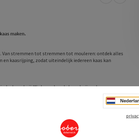
Openen in Go
Openen 
e kaas maken.
n. Van stremmen tot stremmen tot mouleren: ontdek alles
en kaasrijping, zodat uiteindelijk iedereen kaas kan
gische boerderij. We bezoeken de boerderij en de
om onze heerlijke biologische schapenmelkproducten te
Nederla
privac