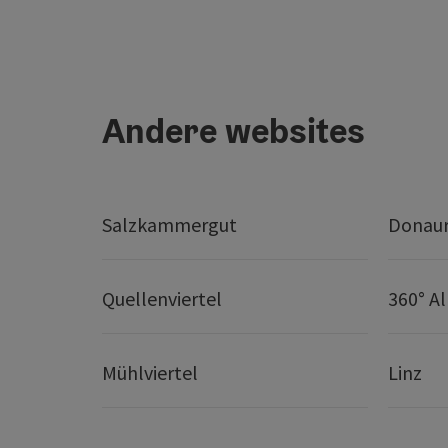
Andere websites
Salzkammergut
Donaur
Quellenviertel
360° A
Mühlviertel
Linz