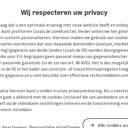
Wij respecteren uw privacy
raag dat u een optimale ervaring met onze website heeft en onbe
s kunt profiteren (zoals de zoekfunctie). Verder willen we het gebr
en content personaliseren. Hiervoor maken we gebruik van cookies
allen voorkomen dat voor bepaalde doeleinden (analyse, market
ing) gegevens aan derde landen (zoals de VS) worden doorgegeven 
) die voor EU-begrippen geen passend niveau van gegevensbesche
 passende garanties (in de zin van art. 46 AVG). Het is dus mogelij
 in de VS in het kader van controle- of toezichtsmaatregelen toe
kte gegevens en u niet beschikt over effectieve rechtsmiddelen om
atie hierover kunt u vinden in onze privacyverklaring. Als u toes
n gaat u akkoord met de cookies (inclusief die van aanbieders uit d
elf via de individuele instellingen beheren en de toestemming erv
ment intrekken.
Alle cookies a
s deactiveren
Persoonlijke instellingen