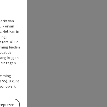
perkt van
uik ervan
. Het kan in
ing,
(art. 49 lid
rming bieden
k dat de
gang krijgen
 dit tegen
temming
e VS). U kunt
oor op elk
ccepteren