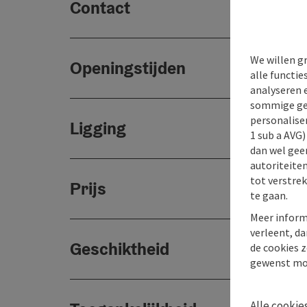
Contact
We willen g
Openingstijden
alle functie
analyseren 
sommige gev
personaliser
Ligging
1 sub a AVG
dan wel geen
autoriteiten
tot verstre
Prijs
te gaan.
Meer inform
verleent, da
Geschiktheid
de cookies z
gewenst mo
Alle cookie