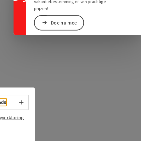
ogle Maps
in Apple Maps
vakantiebestemming en win prachtige
prijzen!
Doe nu mee
Taalkeuze - menu openen
nds
yverklaring