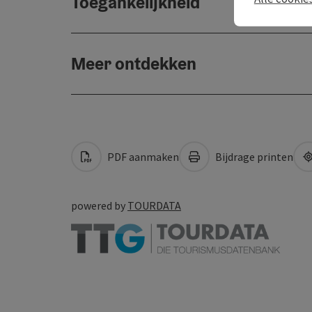
Toegankelijkheid
Meer ontdekken
PDF aanmaken
Bijdrage printen
powered by
TOURDATA