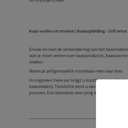
4574
Vorderstoder
Kaas voelen en ervaren | Kaasopleiding - Zelf vers
Ervaar en voel de verwondering van het kaasmake
wat je moet weten over kaasproductie, kaassoorten 
maken.
Neem je zelfgemaakte roomkaas mee naar huis.
In ongeveer twee uur krijgt u inzicht in onze biolo
kaasmakerij. Tenslotte bent u van harte welkom 
proeven. Een belevenis voor jong en oud.