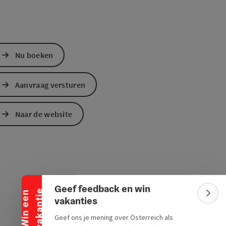
Nu boeken
Aanvraag versturen
Naar de website
Banner inklappen
Geef feedback en win
e
W
i
n
e
e
n
v
a
k
a
n
t
i
Bann
vakanties
Geef ons je mening over Österreich als