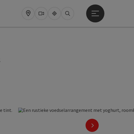
Startmenu openen
Map
Webcams
Upperguide
Zoeken
s
nächstes Element