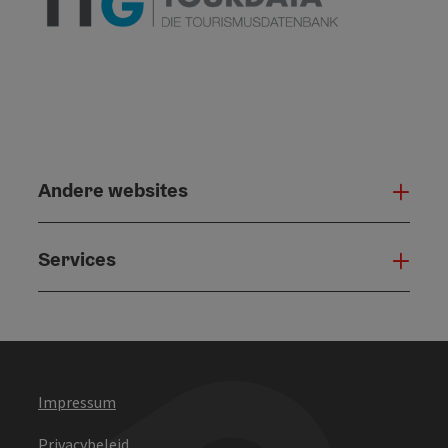
Andere websites
And
Services
Serv
Impressum
Privacybeleid