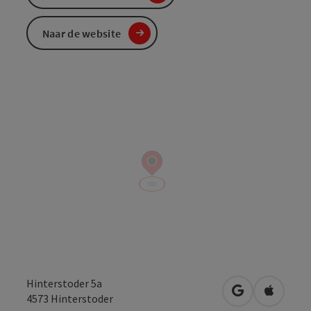
Naar de website
Hinterstoder 5a
Openen in Go
Openen 
4573
Hinterstoder