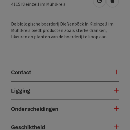
Openen in Go
Openen 
4115
Kleinzell im Mühlkreis
De biologische boerderij Dießenböck in Kleinzell im
Mühlkreis biedt producten zoals sterke dranken,
likeuren en planten van de boerderij te koop aan.
Contact
Ligging
Onderscheidingen
Geschiktheid