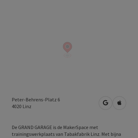
Peter-Behrens-Platz 6
Openen in Go
Openen 
4020
Linz
De GRAND GARAGE is de MakerSpace met
trainingswerkplaats van Tabakfabrik Linz. Met bijna