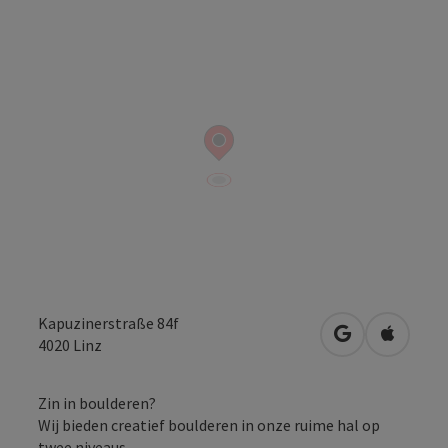
Kapuzinerstraße 84f
Openen in Go
Openen 
4020
Linz
Zin in boulderen?
Wij bieden creatief boulderen in onze ruime hal op
twee niveaus.