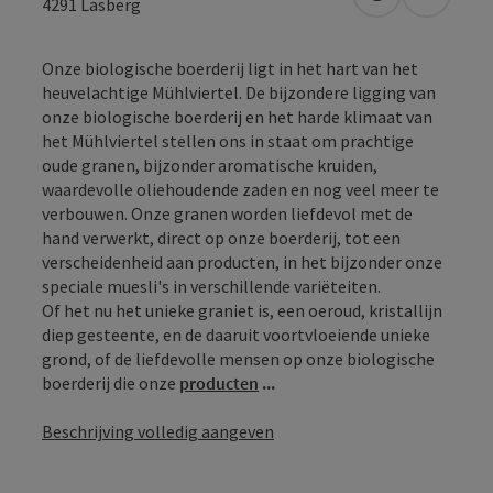
Openen in Go
Openen 
4291
Lasberg
Onze biologische boerderij ligt in het hart van het
heuvelachtige Mühlviertel. De bijzondere ligging van
onze biologische boerderij en het harde klimaat van
het Mühlviertel stellen ons in staat om prachtige
oude granen, bijzonder aromatische kruiden,
waardevolle oliehoudende zaden en nog veel meer te
verbouwen. Onze granen worden liefdevol met de
hand verwerkt, direct op onze boerderij, tot een
verscheidenheid aan producten, in het bijzonder onze
speciale muesli's in verschillende variëteiten.
Of het nu het unieke graniet is, een oeroud, kristallijn
diep gesteente, en de daaruit voortvloeiende unieke
grond, of de liefdevolle mensen op onze biologische
boerderij die onze
producten
...
Beschrijving volledig aangeven