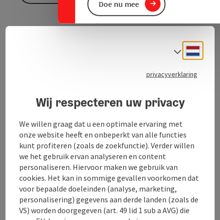
Doe nu mee
Het bedrijf Sport Spiel Zweirad Hatzmann in Altheim
heeft in een aanbouw achter het Romeinse museum
Neder
Taalke
een reparatiestation ingericht waar je zelf kleine
reparaties aan je fiets kunt uitvoeren.
privacyverklaring
Verder nodigen tafels en banken bezoekers uit om bij
slecht weer droog te zitten. Via een lichtschakelaar
Wij respecteren uw privacy
kun je door een vitrine naar binnen kijken, een
uitnodiging om terug te komen als het museum open
We willen graag dat u een optimale ervaring met
is. Er zijn informatiefolders beschikbaar.
onze website heeft en onbeperkt van alle functies
kunt profiteren (zoals de zoekfunctie). Verder willen
we het gebruik ervan analyseren en content
personaliseren. Hiervoor maken we gebruik van
cookies. Het kan in sommige gevallen voorkomen dat
voor bepaalde doeleinden (analyse, marketing,
Contact
personalisering) gegevens aan derde landen (zoals de
VS) worden doorgegeven (art. 49 lid 1 sub a AVG) die