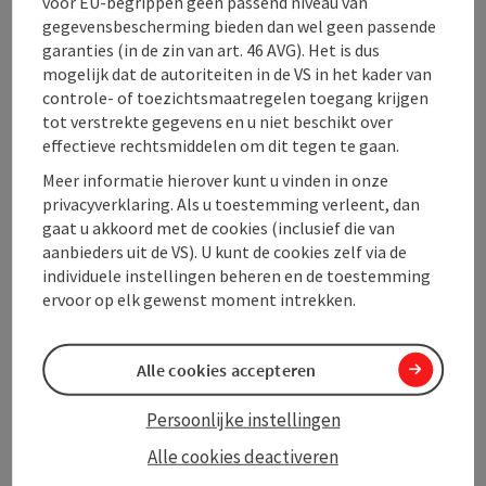
voor EU-begrippen geen passend niveau van
Ligging
gegevensbescherming bieden dan wel geen passende
garanties (in de zin van art. 46 AVG). Het is dus
mogelijk dat de autoriteiten in de VS in het kader van
Geschiktheid
controle- of toezichtsmaatregelen toegang krijgen
tot verstrekte gegevens en u niet beschikt over
effectieve rechtsmiddelen om dit tegen te gaan.
Toegankelijkheid
Meer informatie hierover kunt u vinden in onze
privacyverklaring. Als u toestemming verleent, dan
Mijn bedrijven
gaat u akkoord met de cookies (inclusief die van
aanbieders uit de VS). U kunt de cookies zelf via de
individuele instellingen beheren en de toestemming
Meer ontdekken
ervoor op elk gewenst moment intrekken.
Alle cookies accepteren
Persoonlijke instellingen
PDF aanmaken
In de buurt
Alle cookies deactiveren
Bijdrage printen