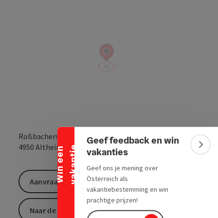
Banner inklappen
Roßbacherstr. 2
Geef feedback en win
Openen in Goo
Openen i
4950
Altheim
e
Bann
W
i
n
e
e
n
v
a
k
a
n
t
i
vakanties
Geef ons je mening over
Österreich als
Aanvraag versturen
vakantiebestemming en win
prachtige prijzen!
Naar de website