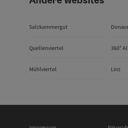
Salzkammergut
Donaur
Quellenviertel
360° A
Mühlviertel
Linz
Impressum
Privacyb