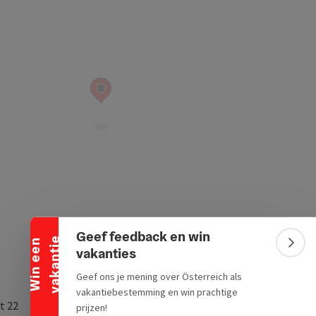
Banner inklappen
Geef feedback en win
e
W
i
n
e
e
n
v
a
k
a
n
t
i
Bann
vakanties
Geef ons je mening over Österreich als
vakantiebestemming en win prachtige
t 22
prijzen!