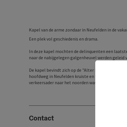
Kapel van de arme zondaar in Neufelden in de va
Een plek vol geschiedenis en drama.
In deze kapel mochten de delinquenten een laatste
naar de nabijgelegen galgenheuvel werden geleid v
De kapel bevindt zich op de "Alter Berg" - een deel
hoofdweg in Neufelden kruiste en vervolgens langs
verkeersader naar het noorden was.
Contact