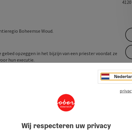
412
kantieregio Boheemse Woud.
 gebed opzeggen in het bijzijn van een priester voordat ze
oor hun executie.
 van de "Via Regia", die, komende vanaf de Donau, de huidige
Nederla
 het huidige stuwmeer (Langhalsen) liep, een belangrijke
privac
Wij respecteren uw privacy