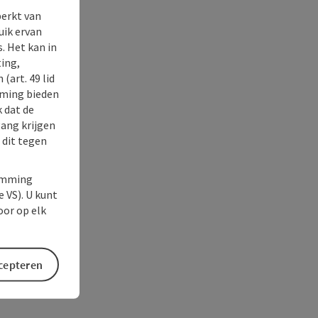
perkt van
uik ervan
. Het kan in
ing,
(art. 49 lid
rming bieden
k dat de
gang krijgen
 dit tegen
temming
e VS). U kunt
oor op elk
ccepteren