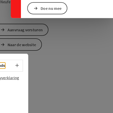
Openen in Google Maps
Openen in Apple M
0
Neufelden
Doe nu mee
Aanvraag versturen
Naar de website
Taalkeuze - menu openen
nds
yverklaring