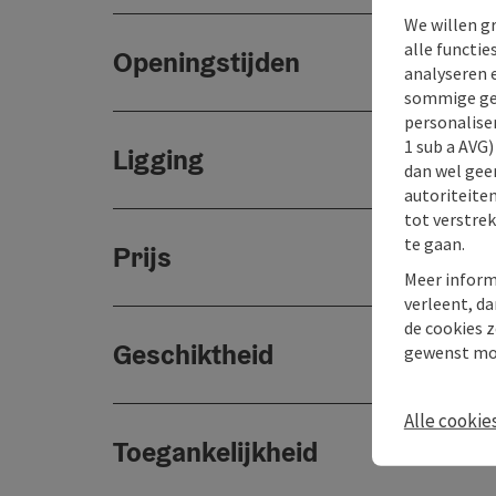
We willen g
alle functie
Openingstijden
analyseren 
sommige gev
personaliser
1 sub a AVG
Ligging
dan wel geen
autoriteiten
tot verstre
te gaan.
Prijs
Meer inform
verleent, da
de cookies z
Geschiktheid
gewenst mo
Alle cookie
Toegankelijkheid