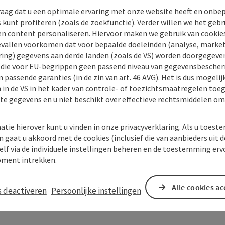
raag dat u een optimale ervaring met onze website heeft en onbe
s kunt profiteren (zoals de zoekfunctie). Verder willen we het gebr
en content personaliseren. Hiervoor maken we gebruik van cookies
allen voorkomen dat voor bepaalde doeleinden (analyse, market
ing) gegevens aan derde landen (zoals de VS) worden doorgegeven 
) die voor EU-begrippen geen passend niveau van gegevensbesche
 passende garanties (in de zin van art. 46 AVG). Het is dus mogelij
 in de VS in het kader van controle- of toezichtsmaatregelen toe
kte gegevens en u niet beschikt over effectieve rechtsmiddelen om
atie hierover kunt u vinden in onze privacyverklaring. Als u toes
n gaat u akkoord met de cookies (inclusief die van aanbieders uit d
elf via de individuele instellingen beheren en de toestemming erv
ment intrekken.
Alle cookies a
s deactiveren
Persoonlijke instellingen