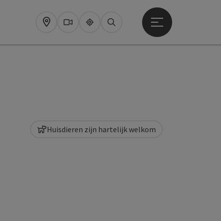
Startmenu openen
Map
Webcams
Upperguide
Zoeken
Huisdieren zijn hartelijk welkom
pyright