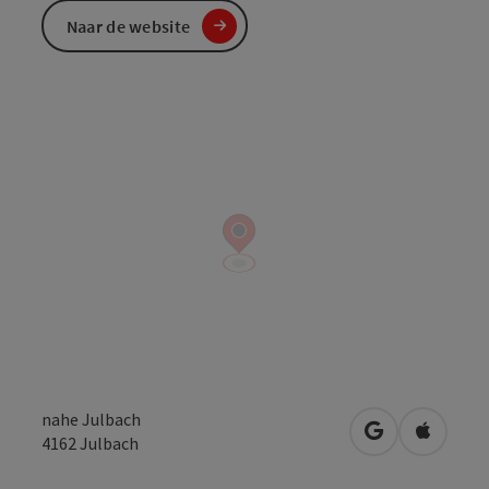
Naar de website
nahe Julbach
Openen in Go
Openen 
4162
Julbach