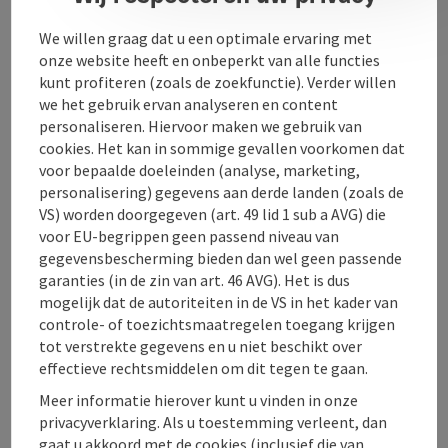
We willen graag dat u een optimale ervaring met
Contact
onze website heeft en onbeperkt van alle functies
kunt profiteren (zoals de zoekfunctie). Verder willen
Openingstijden
we het gebruik ervan analyseren en content
personaliseren. Hiervoor maken we gebruik van
cookies. Het kan in sommige gevallen voorkomen dat
Ligging
voor bepaalde doeleinden (analyse, marketing,
personalisering) gegevens aan derde landen (zoals de
VS) worden doorgegeven (art. 49 lid 1 sub a AVG) die
Geschiktheid
voor EU-begrippen geen passend niveau van
gegevensbescherming bieden dan wel geen passende
garanties (in de zin van art. 46 AVG). Het is dus
Toegankelijkheid
mogelijk dat de autoriteiten in de VS in het kader van
controle- of toezichtsmaatregelen toegang krijgen
tot verstrekte gegevens en u niet beschikt over
effectieve rechtsmiddelen om dit tegen te gaan.
Meer informatie hierover kunt u vinden in onze
PDF aanmaken
In de buurt
privacyverklaring. Als u toestemming verleent, dan
gaat u akkoord met de cookies (inclusief die van