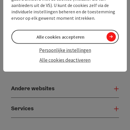
Bijdrage printen
aanbieders uit de VS). U kunt de cookies zelf via de
individuele instellingen beheren en de toestemming
ervoor op elk gewenst moment intrekken.
powered by
TOURDATA
Alle cookies accepteren
Persoonlijke instellingen
Alle cookies deactiveren
Andere websites
And
Services
Serv