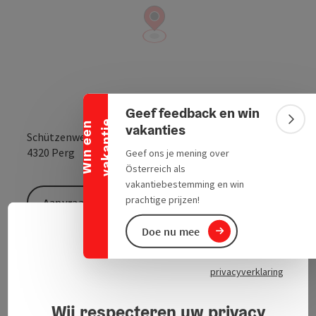
Banner inklappen
Geef feedback en win
e
Bann
W
i
n
e
e
n
v
a
k
a
n
t
i
vakanties
Schützenweg 17
Openen in Goo
Openen i
4320
Perg
Geef ons je mening over
Österreich als
vakantiebestemming en win
prachtige prijzen!
Aanvraag versturen
Doe nu mee
Neder
Taalke
oudste club in Perg
privacyverklaring
Wij respecteren uw privacy