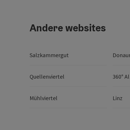
Andere websites
Salzkammergut
Donaur
Quellenviertel
360° A
Mühlviertel
Linz