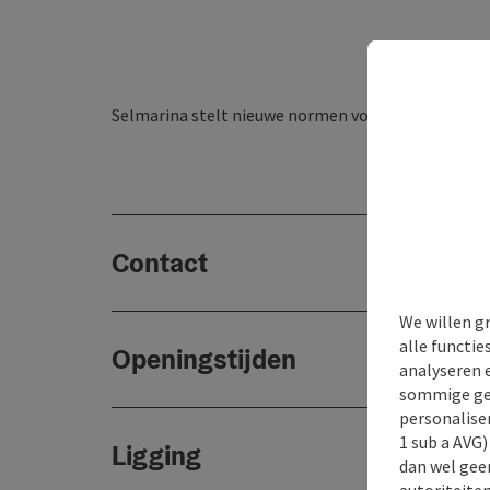
Selmarina stelt nieuwe normen voor natuurlijke g
Contact
We willen g
alle functie
Openingstijden
analyseren 
sommige gev
personaliser
1 sub a AVG
Ligging
dan wel geen
autoriteiten