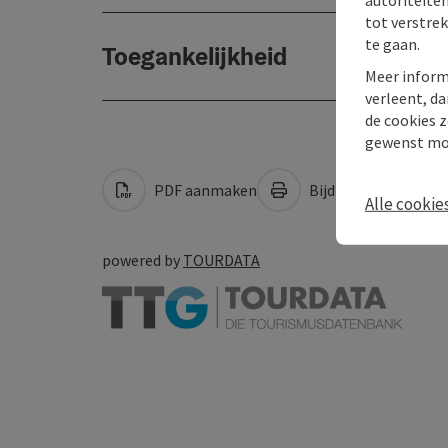
tot verstre
te gaan.
Toegankelijkheid
Meer inform
verleent, da
de cookies z
gewenst mo
PDF aanmaken
Bijdrage printen
Alle cookie
powered by
TOURDATA