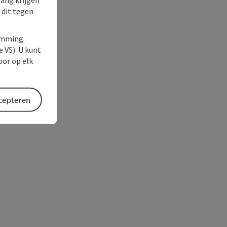
 dit tegen
temming
e VS). U kunt
oor op elk
ccepteren