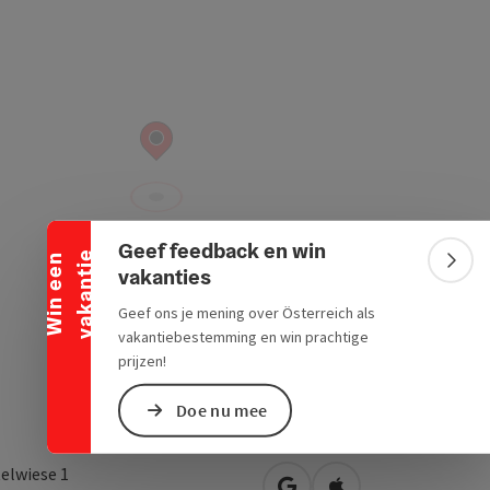
Banner inklappen
Geef feedback en win
e
W
i
n
e
e
n
v
a
k
a
n
t
i
Bann
vakanties
Geef ons je mening over Österreich als
vakantiebestemming en win prachtige
prijzen!
Doe nu mee
telwiese 1