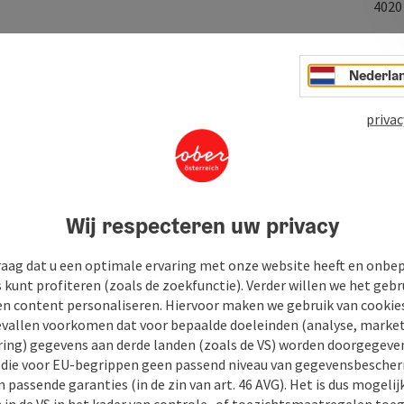
402
Nederla
ezondheidsproducten van hoge kwaliteit.
privac
Wij respecteren uw privacy
raag dat u een optimale ervaring met onze website heeft en onbe
s kunt profiteren (zoals de zoekfunctie). Verder willen we het gebr
en content personaliseren. Hiervoor maken we gebruik van cookies
allen voorkomen dat voor bepaalde doeleinden (analyse, market
ing) gegevens aan derde landen (zoals de VS) worden doorgegeven 
) die voor EU-begrippen geen passend niveau van gegevensbesche
 passende garanties (in de zin van art. 46 AVG). Het is dus mogelij
 in de VS in het kader van controle- of toezichtsmaatregelen toe