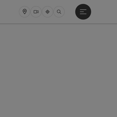
Startmenu openen
Map
Webcams
Upperguide
Zoeken
pyright