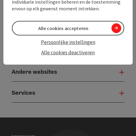
powered by
TOURDATA
individuele instellingen beheren en de toestemming
ervoor op elk gewenst moment intrekken.
Alle cookies accepteren
Persoonlijke instellingen
Alle cookies deactiveren
Andere websites
And
Services
Serv
Impressum