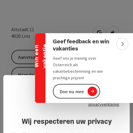
Banner inklappen
Altstadt 11
Openen in Goo
Openen i
4020
Linz
Geef feedback en win
e
Bann
W
i
n
e
e
n
v
a
k
a
n
t
i
vakanties
Aanvraag versturen
Geef ons je mening over
Österreich als
vakantiebestemming en win
Naar de website
prachtige prijzen!
Neder
Taalke
Doe nu mee
privacyverklaring
Wij respecteren uw privacy
Contact