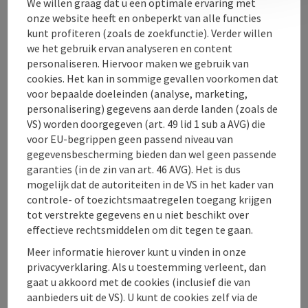
We willen graag dat u een optimale ervaring met
onze website heeft en onbeperkt van alle functies
Openingstijden
kunt profiteren (zoals de zoekfunctie). Verder willen
we het gebruik ervan analyseren en content
personaliseren. Hiervoor maken we gebruik van
Ligging
cookies. Het kan in sommige gevallen voorkomen dat
voor bepaalde doeleinden (analyse, marketing,
personalisering) gegevens aan derde landen (zoals de
Geschiktheid
VS) worden doorgegeven (art. 49 lid 1 sub a AVG) die
voor EU-begrippen geen passend niveau van
Toegankelijkheid
gegevensbescherming bieden dan wel geen passende
garanties (in de zin van art. 46 AVG). Het is dus
mogelijk dat de autoriteiten in de VS in het kader van
controle- of toezichtsmaatregelen toegang krijgen
tot verstrekte gegevens en u niet beschikt over
effectieve rechtsmiddelen om dit tegen te gaan.
PDF aanmaken
In de buurt
Meer informatie hierover kunt u vinden in onze
privacyverklaring. Als u toestemming verleent, dan
Bijdrage printen
gaat u akkoord met de cookies (inclusief die van
aanbieders uit de VS). U kunt de cookies zelf via de