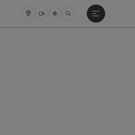
Startmenu openen
Map
Webcams
Upperguide
Zoeken
pyright