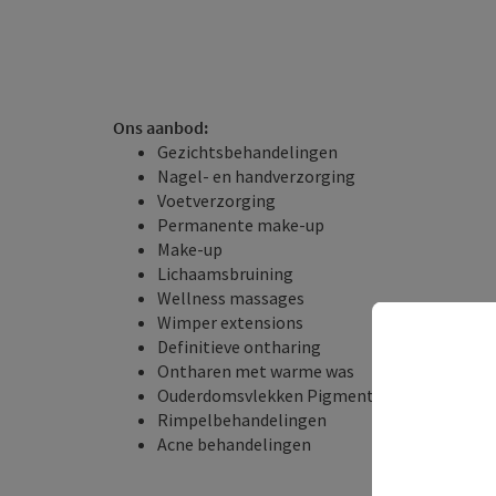
Ons aanbod:
Gezichtsbehandelingen
Nagel- en handverzorging
Voetverzorging
Permanente make-up
Make-up
Lichaamsbruining
Wellness massages
Wimper extensions
Definitieve ontharing
Ontharen met warme was
Ouderdomsvlekken Pigmentstoornissen
Rimpelbehandelingen
Acne behandelingen