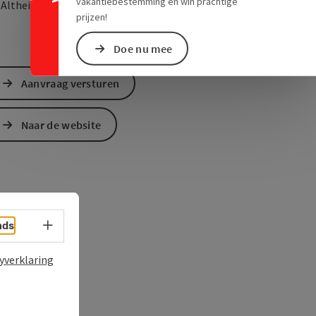
vakantiebestemming en win prachtige
Openen in Google Maps
Openen in Apple M
0
Altheim
prijzen!
Doe nu mee
Aanvraag versturen
Naar de website
Taalkeuze - menu openen
nds
yverklaring