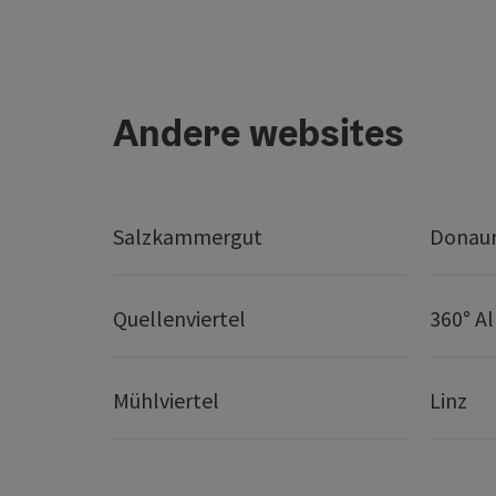
Andere websites
Salzkammergut
Donaur
Quellenviertel
360° A
Mühlviertel
Linz