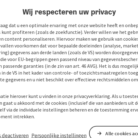
Wij respecteren uw privacy
raag dat u een optimale ervaring met onze website heeft en onbe
s kunt profiteren (zoals de zoekfunctie). Verder willen we het gebr
en content personaliseren. Hiervoor maken we gebruik van cookies
allen voorkomen dat voor bepaalde doeleinden (analyse, market
ing) gegevens aan derde landen (zoals de VS) worden doorgegeven 
) die voor EU-begrippen geen passend niveau van gegevensbesche
 passende garanties (in de zin van art. 46 AVG). Het is dus mogelij
 in de VS in het kader van controle- of toezichtsmaatregelen toe
kte gegevens en u niet beschikt over effectieve rechtsmiddelen om
atie hierover kunt u vinden in onze privacyverklaring. Als u toes
n gaat u akkoord met de cookies (inclusief die van aanbieders uit d
elf via de individuele instellingen beheren en de toestemming erv
ment intrekken.
Alle cookies a
s deactiveren
Persoonlijke instellingen