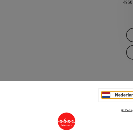
495
Nederla
privac