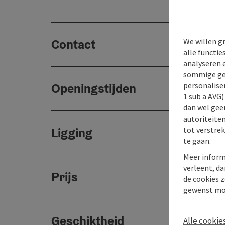
We willen g
Contact
alle functie
analyseren 
sommige gev
personaliser
Openingstijden
1 sub a AVG
dan wel geen
autoriteiten
tot verstre
Ligging
te gaan.
Meer inform
verleent, da
Prijs
de cookies z
gewenst mo
Geschiktheid
Alle cookie