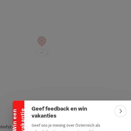
Banner inklappen
Geef feedback en win
e
W
i
n
e
e
n
v
a
k
a
n
t
i
Bann
vakanties
Geef ons je mening over Österreich als
hofstrasse 14