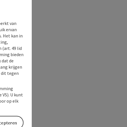
perkt van
uik ervan
. Het kan in
ing,
(art. 49 lid
rming bieden
k dat de
gang krijgen
 dit tegen
temming
e VS). U kunt
oor op elk
ccepteren