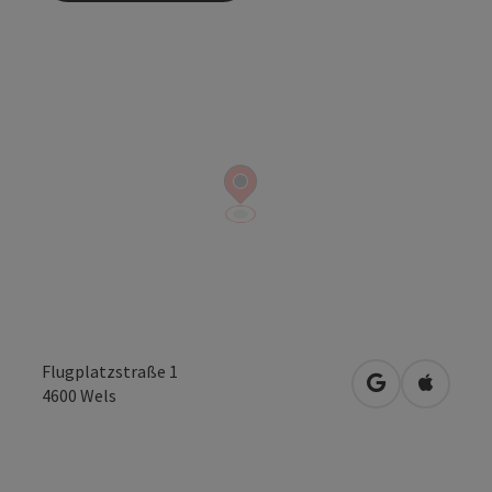
Flugplatzstraße 1
Openen in Go
Openen 
4600
Wels