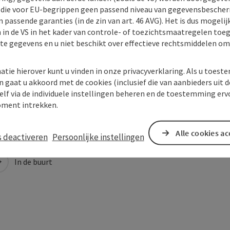
) die voor EU-begrippen geen passend niveau van gegevensbesche
 passende garanties (in de zin van art. 46 AVG). Het is dus mogelij
 in de VS in het kader van controle- of toezichtsmaatregelen toe
kte gegevens en u niet beschikt over effectieve rechtsmiddelen om
atie hierover kunt u vinden in onze privacyverklaring. Als u toes
n gaat u akkoord met de cookies (inclusief die van aanbieders uit d
elf via de individuele instellingen beheren en de toestemming erv
ment intrekken.
Alle cookies a
s deactiveren
Persoonlijke instellingen
In de buurt