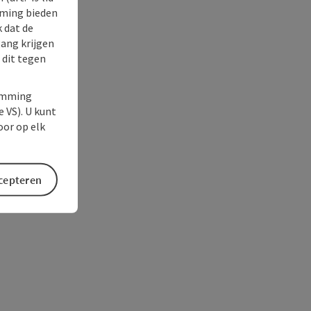
rming bieden
k dat de
gang krijgen
 dit tegen
temming
e VS). U kunt
oor op elk
ccepteren