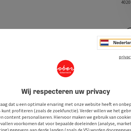
402
scultuur - traditie met frisheid op 340 m².
Nederla
acht, traditie en gebruiken. Naast traditie is er ook veel
leermakerij worden kledingstukken gemaakt, "gemaasd",
privac
e klant. Zelfs naast mode ziet OÖ Heimatwerk zichzelf als
ere aandacht besteden aan regionaliteit en kwaliteit.
Wij respecteren uw privacy
raag dat u een optimale ervaring met onze website heeft en onbe
s kunt profiteren (zoals de zoekfunctie). Verder willen we het gebr
en content personaliseren. Hiervoor maken we gebruik van cookies
allen voorkomen dat voor bepaalde doeleinden (analyse, market
ing) gegevens aan derde landen (zoals de VS) worden doorgegeven 