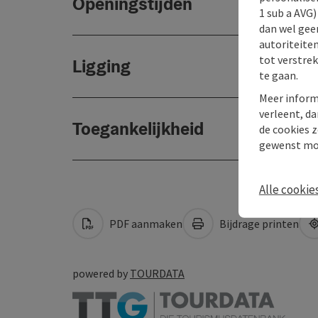
Openingstijden
1 sub a AVG
dan wel geen
autoriteiten
tot verstre
Ligging
te gaan.
Meer inform
verleent, da
Toegankelijkheid
de cookies z
gewenst mo
Alle cookie
PDF aanmaken
Bijdrage printen
powered by
TOURDATA