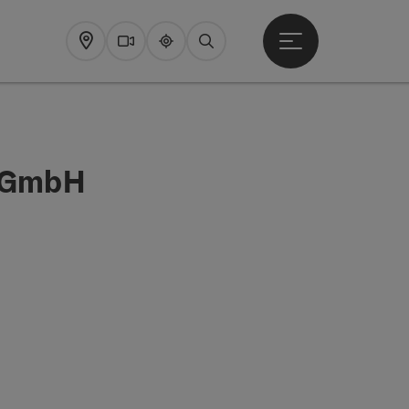
Startmenu openen
Map
Webcams
Upperguide
Zoeken
m GmbH
pyright