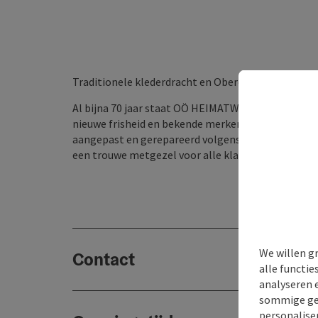
Traditionele klederdracht en Oberösterreichse volk
Al bijna 70 jaar staat OÖ HEIMATWERK voor klederdr
nieuwe frisheid en bekende merken. In de eigen k
aangepast en gerepareerd volgens de wensen van d
een trouwe metgezel voor alle klanten die bijzond
We willen g
Contact
alle functie
analyseren 
sommige gev
personaliser