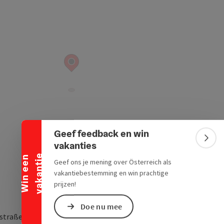
Banner inklappen
Geef feedback en win
Bann
vakanties
e
W
i
n
e
e
n
v
a
k
a
n
t
i
Geef ons je mening over Österreich als
vakantiebestemming en win prachtige
prijzen!
Doe nu mee
straße 31