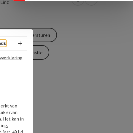
Openen in Google Maps
Openen in Apple M
0
Linz
Aanvraag versturen
Taalkeuze - menu openen
nds
Naar de website
yverklaring
perkt van
uik ervan
. Het kan in
ing,
(art. 49 lid