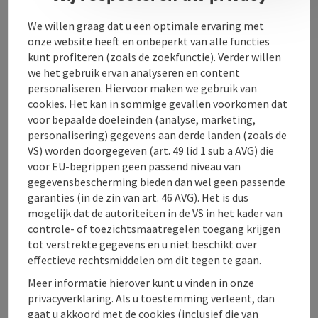
Openingstijden
We willen graag dat u een optimale ervaring met
onze website heeft en onbeperkt van alle functies
kunt profiteren (zoals de zoekfunctie). Verder willen
Ligging
we het gebruik ervan analyseren en content
personaliseren. Hiervoor maken we gebruik van
cookies. Het kan in sommige gevallen voorkomen dat
Prijs
voor bepaalde doeleinden (analyse, marketing,
personalisering) gegevens aan derde landen (zoals de
VS) worden doorgegeven (art. 49 lid 1 sub a AVG) die
Geschiktheid
voor EU-begrippen geen passend niveau van
gegevensbescherming bieden dan wel geen passende
garanties (in de zin van art. 46 AVG). Het is dus
Toegankelijkheid
mogelijk dat de autoriteiten in de VS in het kader van
controle- of toezichtsmaatregelen toegang krijgen
tot verstrekte gegevens en u niet beschikt over
effectieve rechtsmiddelen om dit tegen te gaan.
Meer informatie hierover kunt u vinden in onze
PDF aanmaken
In de buurt
privacyverklaring. Als u toestemming verleent, dan
gaat u akkoord met de cookies (inclusief die van