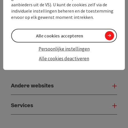
Bijdrage printen
aanbieders uit de VS). U kunt de cookies zelf via de
individuele instellingen beheren en de toestemming
ervoor op elk gewenst moment intrekken.
powered by
TOURDATA
Alle cookies accepteren
Persoonlijke instellingen
Alle cookies deactiveren
Andere websites
And
Services
Serv