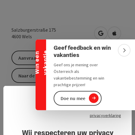
Banner inklappen
Salzburgerstraße 175
Openen in Goo
Openen i
4600
Wels
Geef feedback en win
e
Bann
W
i
n
e
e
n
v
a
k
a
n
t
i
vakanties
Aanvraag versturen
Geef ons je mening over
Österreich als
Naar de website
vakantiebestemming en win
prachtige prijzen!
Doe nu mee
Neder
Taalke
privacyverklaring
Contact
Wij respecteren uw privacy