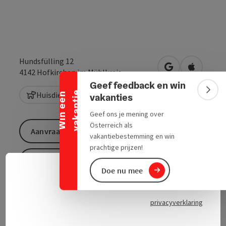
Banner inklappen
Hundsfülling 12
Openen in Goo
Openen i
4142
Hofkirchen im Mühlkreis
Geef feedback en win
e
Bann
Huisdieren zijn hartelijk welkom
W
i
n
e
e
n
v
a
k
a
n
t
i
vakanties
Geef ons je mening over
Österreich als
Aanvraag versturen
vakantiebestemming en win
prachtige prijzen!
Naar de website
Doe nu mee
Neder
Taalke
Wimmer houtzagerij in de "Bockmühle
privacyverklaring