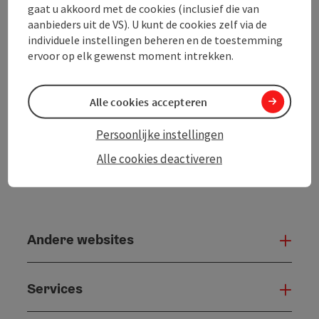
In de buurt
gaat u akkoord met de cookies (inclusief die van
aanbieders uit de VS). U kunt de cookies zelf via de
Bijdrage printen
individuele instellingen beheren en de toestemming
ervoor op elk gewenst moment intrekken.
powered by
TOURDATA
Alle cookies accepteren
Persoonlijke instellingen
Alle cookies deactiveren
Andere websites
And
Services
Serv