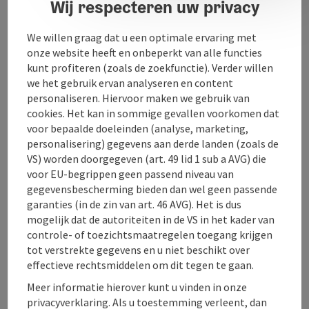
Wij respecteren uw privacy
We willen graag dat u een optimale ervaring met
Contact
onze website heeft en onbeperkt van alle functies
kunt profiteren (zoals de zoekfunctie). Verder willen
we het gebruik ervan analyseren en content
Openingstijden
personaliseren. Hiervoor maken we gebruik van
cookies. Het kan in sommige gevallen voorkomen dat
voor bepaalde doeleinden (analyse, marketing,
Ligging
personalisering) gegevens aan derde landen (zoals de
VS) worden doorgegeven (art. 49 lid 1 sub a AVG) die
voor EU-begrippen geen passend niveau van
Geschiktheid
gegevensbescherming bieden dan wel geen passende
garanties (in de zin van art. 46 AVG). Het is dus
mogelijk dat de autoriteiten in de VS in het kader van
Toegankelijkheid
controle- of toezichtsmaatregelen toegang krijgen
tot verstrekte gegevens en u niet beschikt over
effectieve rechtsmiddelen om dit tegen te gaan.
Meer informatie hierover kunt u vinden in onze
privacyverklaring. Als u toestemming verleent, dan
PDF aanmaken