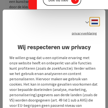
Doe nu mee
een kunstwerk. Als je het huis nadert, word je begroet
door de kleurrijke ijzeren sculpturen. Een ander
hoogtepunt is de keramische buitengevel die door
Zöhrer zelf is ontworpen. Binnen worden bezoekers
Neder
Taalke
begroet door een ware stortvloed aan beelden en
sculpturen. De workshopruimtes zijn ook erg
interessant. Deze bieden inzicht in de technieken van
privacyverklaring
de prentkunst. Bezoekafspraken Bezoekafspraken
kunnen worden gemaakt met mevrouw Angela Berger
Wij respecteren uw privacy
op 0664/1702964. www.kunsthalle-aigen.at
We willen graag dat u een optimale ervaring met
onze website heeft en onbeperkt van alle functies
kunt profiteren (zoals de zoekfunctie). Verder willen
we het gebruik ervan analyseren en content
Contact
personaliseren. Hiervoor maken we gebruik van
cookies. Het kan in sommige gevallen voorkomen dat
voor bepaalde doeleinden (analyse, marketing,
Openingstijden
personalisering) gegevens aan derde landen (zoals de
VS) worden doorgegeven (art. 49 lid 1 sub a AVG) die
voor EU-begrippen geen passend niveau van
Ligging