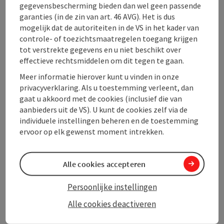
gegevensbescherming bieden dan wel geen passende
garanties (in de zin van art. 46 AVG). Het is dus
mogelijk dat de autoriteiten in de VS in het kader van
Prijs
controle- of toezichtsmaatregelen toegang krijgen
tot verstrekte gegevens en u niet beschikt over
Geschiktheid
effectieve rechtsmiddelen om dit tegen te gaan.
Meer informatie hierover kunt u vinden in onze
privacyverklaring. Als u toestemming verleent, dan
Toegankelijkheid
gaat u akkoord met de cookies (inclusief die van
aanbieders uit de VS). U kunt de cookies zelf via de
individuele instellingen beheren en de toestemming
Meer ontdekken
ervoor op elk gewenst moment intrekken.
Alle cookies accepteren
PDF aanmaken
In de buurt
Persoonlijke instellingen
Alle cookies deactiveren
Bijdrage printen