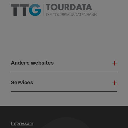
Andere websites
And
Services
Serv
Impressum