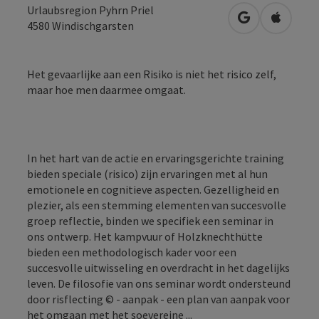
Urlaubsregion Pyhrn Priel
Openen in Go
Openen 
4580
Windischgarsten
Het gevaarlijke aan een Risiko is niet het risico zelf,
maar hoe men daarmee omgaat.
In het hart van de actie en ervaringsgerichte training
bieden speciale (risico) zijn ervaringen met al hun
emotionele en cognitieve aspecten. Gezelligheid en
plezier, als een stemming elementen van succesvolle
groep reflectie, binden we specifiek een seminar in
ons ontwerp. Het kampvuur of Holzknechthütte
bieden een methodologisch kader voor een
succesvolle uitwisseling en overdracht in het dagelijks
leven. De filosofie van ons seminar wordt ondersteund
door risflecting © - aanpak - een plan van aanpak voor
het omgaan met het soevereine ...