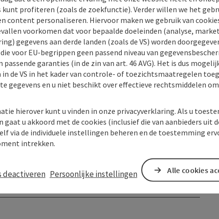
s kunt profiteren (zoals de zoekfunctie). Verder willen we het gebr
en content personaliseren. Hiervoor maken we gebruik van cookies
allen voorkomen dat voor bepaalde doeleinden (analyse, market
ing) gegevens aan derde landen (zoals de VS) worden doorgegeven 
) die voor EU-begrippen geen passend niveau van gegevensbesche
 passende garanties (in de zin van art. 46 AVG). Het is dus mogelij
 in de VS in het kader van controle- of toezichtsmaatregelen toe
kte gegevens en u niet beschikt over effectieve rechtsmiddelen om
atie hierover kunt u vinden in onze privacyverklaring. Als u toes
n gaat u akkoord met de cookies (inclusief die van aanbieders uit d
elf via de individuele instellingen beheren en de toestemming erv
ment intrekken.
Alle cookies a
s deactiveren
Persoonlijke instellingen