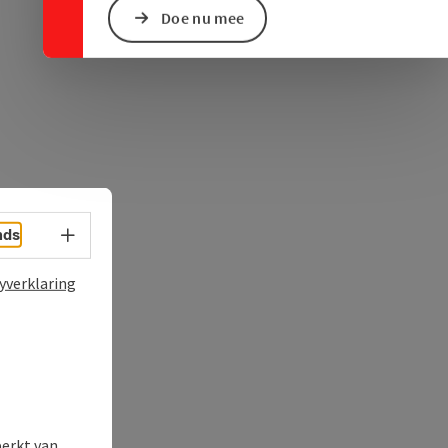
ogle Maps
in Apple Maps
Doe nu mee
Taalkeuze - menu openen
nds
yverklaring
perkt van