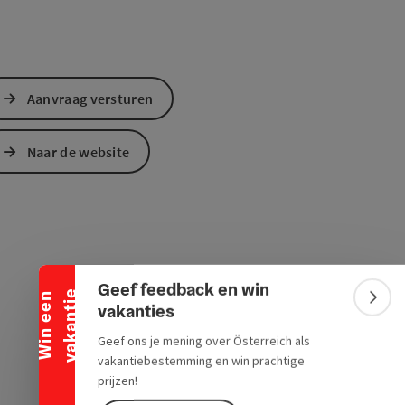
Aanvraag versturen
Naar de website
Banner inklappen
Geef feedback en win
e
W
i
n
e
e
n
v
a
k
a
n
t
i
Bann
vakanties
Geef ons je mening over Österreich als
vakantiebestemming en win prachtige
prijzen!