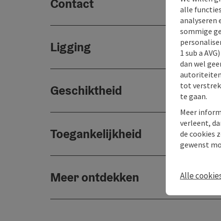
Contact
alle functie
analyseren 
sommige gev
personaliser
Ligging
1 sub a AVG
dan wel geen
autoriteiten
tot verstre
Geschiktheid
te gaan.
Meer inform
verleent, da
Toegankelijkheid
de cookies z
gewenst mo
Meer ontdekken
Alle cookie