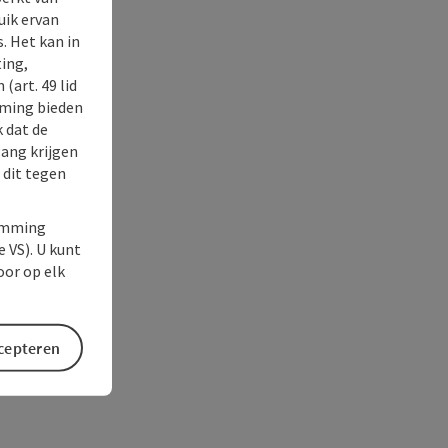
uik ervan
. Het kan in
ing,
(art. 49 lid
rming bieden
k dat de
gang krijgen
 dit tegen
temming
e VS). U kunt
oor op elk
ccepteren