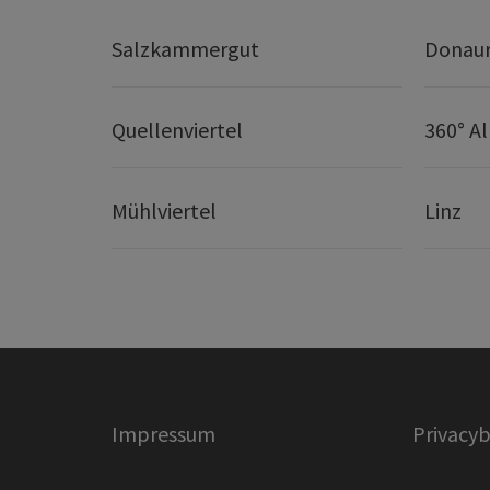
Salzkammergut
Donaur
Quellenviertel
360° A
Mühlviertel
Linz
Impressum
Privacyb