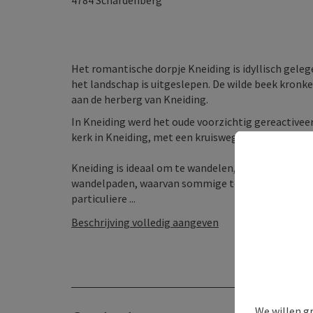
4784
Schardenberg
Het romantische dorpje Kneiding is idyllisch geleg
het landschap is uitgeslepen. De wilde beek kronk
aan de herberg van Kneiding.
In Kneiding werd het oude voorzichtig gereactivee
kerk in Kneiding, met een kruisweg en talrijke heil
Kneiding is ideaal om te wandelen, bijvoorbeeld o
wandelpaden, waarvan sommige tot aan de Donau l
particuliere ...
Beschrijving volledig aangeven
We willen g