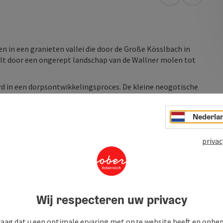
Openen in Go
Openen 
en in een granieten vallei die door de Große Kösslbach in
elt door een ongerept landschap van de Wallner molen tot
rd in een dorpsontwikkelingsproces. De kleine neogotische
igenbeelden, is een echt juweeltje.
Nederla
p de Biber wandelroute langs de Kösslbach en andere
open. Het kleine stuwmeer is ook bijzonder mooi, met een
privac
Wij respecteren uw privacy
raag dat u een optimale ervaring met onze website heeft en onbe