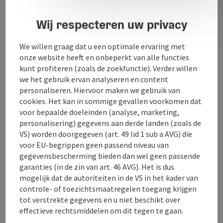
gezinnen en senioren maken deel uit van een
levendige parochiegemeenschap.
Wij respecteren uw privacy
We willen graag dat u een optimale ervaring met
onze website heeft en onbeperkt van alle functies
kunt profiteren (zoals de zoekfunctie). Verder willen
Contact
we het gebruik ervan analyseren en content
personaliseren. Hiervoor maken we gebruik van
cookies. Het kan in sommige gevallen voorkomen dat
Ligging
voor bepaalde doeleinden (analyse, marketing,
personalisering) gegevens aan derde landen (zoals de
VS) worden doorgegeven (art. 49 lid 1 sub a AVG) die
Geschiktheid
voor EU-begrippen geen passend niveau van
gegevensbescherming bieden dan wel geen passende
garanties (in de zin van art. 46 AVG). Het is dus
Toegankelijkheid
mogelijk dat de autoriteiten in de VS in het kader van
controle- of toezichtsmaatregelen toegang krijgen
Meer ontdekken
tot verstrekte gegevens en u niet beschikt over
effectieve rechtsmiddelen om dit tegen te gaan.