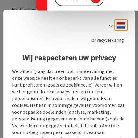
Raab manege in Zinöck
Prachtig gelegen manege met eigen rijbaan
Neder
Taalke
privacyverklaring
Contact
Wij respecteren uw privacy
We willen graag dat u een optimale ervaring met
Openingstijden
onze website heeft en onbeperkt van alle functies
kunt profiteren (zoals de zoekfunctie). Verder willen
we het gebruik ervan analyseren en content
Ligging
personaliseren. Hiervoor maken we gebruik van
cookies. Het kan in sommige gevallen voorkomen dat
Paardrijden
voor bepaalde doeleinden (analyse, marketing,
personalisering) gegevens aan derde landen (zoals de
VS) worden doorgegeven (art. 49 lid 1 sub a AVG) die
Sporttypen
voor EU-begrippen geen passend niveau van