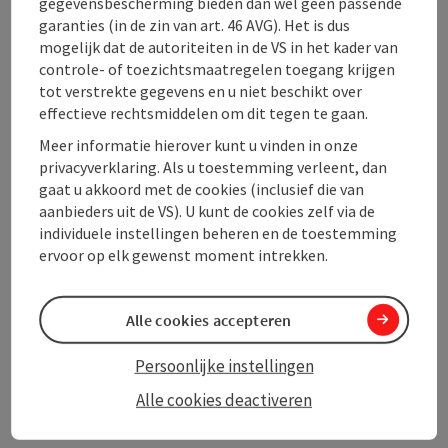
gegevensbescherming bieden dan wel geen passende
garanties (in de zin van art. 46 AVG). Het is dus
Inrichting
mogelijk dat de autoriteiten in de VS in het kader van
controle- of toezichtsmaatregelen toegang krijgen
tot verstrekte gegevens en u niet beschikt over
Prijs
effectieve rechtsmiddelen om dit tegen te gaan.
Meer informatie hierover kunt u vinden in onze
Geschiktheid
privacyverklaring. Als u toestemming verleent, dan
gaat u akkoord met de cookies (inclusief die van
aanbieders uit de VS). U kunt de cookies zelf via de
Toegankelijkheid
individuele instellingen beheren en de toestemming
ervoor op elk gewenst moment intrekken.
Alle cookies accepteren
PDF aanmaken
In de buurt
Persoonlijke instellingen
Bijdrage printen
Alle cookies deactiveren