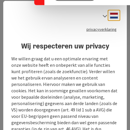
Ik help je ook graag bij het realiseren van je individuele
inrichtingswensen, van planning tot installatie!
Neder
Taalke
Mijn waarden
Ik ben timmerman omdat ik geniet van wat ik doe en
privacyverklaring
ik prijs mezelf gelukkig dat ik mijn roeping heb
gevonden in mijn eerste stage. Ik ben ervan overtuigd
Wij respecteren uw privacy
dat het verschil uitmaakt welke materialen worden
gebruikt om meubels en alledaagse voorwerpen te
We willen graag dat u een optimale ervaring met
maken en hoe ze worden vervaardigd en afgewerkt.
onze website heeft en onbeperkt van alle functies
Daarom gebruik ik bij voorkeur lokaal hout uit
kunt profiteren (zoals de zoekfunctie). Verder willen
duurzame bosbouw dat na de maan is gekapt en de tijd
we het gebruik ervan analyseren en content
heeft gehad om in alle rust en frisse lucht te drogen. ...
personaliseren. Hiervoor maken we gebruik van
Beschrijving volledig aangeven
cookies. Het kan in sommige gevallen voorkomen dat
voor bepaalde doeleinden (analyse, marketing,
personalisering) gegevens aan derde landen (zoals de
VS) worden doorgegeven (art. 49 lid 1 sub a AVG) die
voor EU-begrippen geen passend niveau van
gegevensbescherming bieden dan wel geen passende
Contact
garanties (in de zin van art. 46 AVG). Het is dus