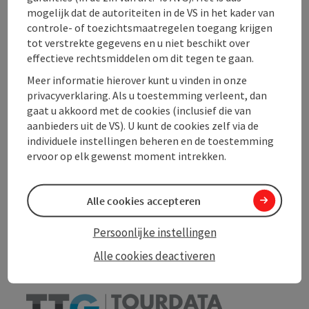
mogelijk dat de autoriteiten in de VS in het kader van
controle- of toezichtsmaatregelen toegang krijgen
Ligging
tot verstrekte gegevens en u niet beschikt over
effectieve rechtsmiddelen om dit tegen te gaan.
Geschiktheid
Meer informatie hierover kunt u vinden in onze
privacyverklaring. Als u toestemming verleent, dan
gaat u akkoord met de cookies (inclusief die van
Toegankelijkheid
aanbieders uit de VS). U kunt de cookies zelf via de
individuele instellingen beheren en de toestemming
ervoor op elk gewenst moment intrekken.
PDF aanmaken
Alle cookies accepteren
In de buurt
Persoonlijke instellingen
Bijdrage printen
Alle cookies deactiveren
powered by
TOURDATA