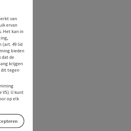
perkt van
uik ervan
. Het kan in
ing,
(art. 49 lid
rming bieden
k dat de
gang krijgen
 dit tegen
temming
e VS). U kunt
oor op elk
ccepteren