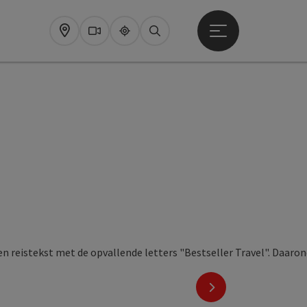
Startmenu openen
Map
Webcams
Upperguide
Zoeken
nächstes Element