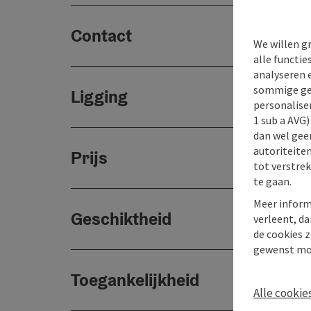
Contact
We willen g
alle functie
analyseren 
sommige gev
Ligging
personaliser
1 sub a AVG
dan wel geen
autoriteiten
Prijs
tot verstre
te gaan.
Meer inform
Geschiktheid
verleent, da
de cookies z
gewenst mo
Toegankelijkheid
Alle cookie