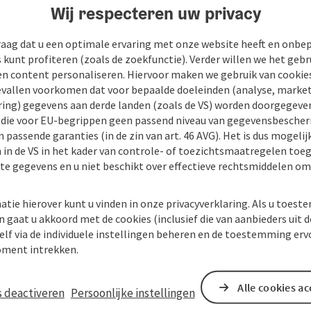
Wij respecteren uw privacy
raag dat u een optimale ervaring met onze website heeft en onbe
s kunt profiteren (zoals de zoekfunctie). Verder willen we het gebr
en content personaliseren. Hiervoor maken we gebruik van cookies
allen voorkomen dat voor bepaalde doeleinden (analyse, market
ing) gegevens aan derde landen (zoals de VS) worden doorgegeven 
) die voor EU-begrippen geen passend niveau van gegevensbesche
 passende garanties (in de zin van art. 46 AVG). Het is dus mogelij
 in de VS in het kader van controle- of toezichtsmaatregelen toe
kte gegevens en u niet beschikt over effectieve rechtsmiddelen om
atie hierover kunt u vinden in onze privacyverklaring. Als u toes
n gaat u akkoord met de cookies (inclusief die van aanbieders uit d
elf via de individuele instellingen beheren en de toestemming erv
ment intrekken.
Alle cookies a
s deactiveren
Persoonlijke instellingen