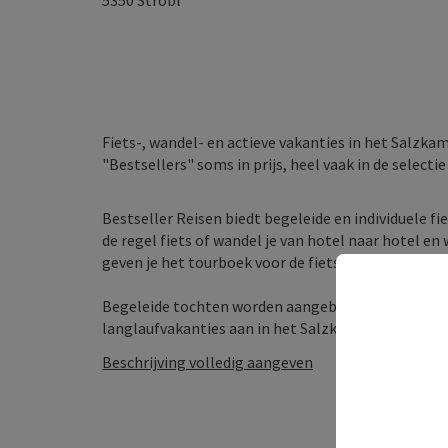
5350
Strobl
Fiets-, wandel- en actieve vakanties in het Salzka
"Bestsellers" soms in prijs, heel vaak in de selecti
Bestseller Reisen biedt begeleide en individuele f
de regel fiets of wandel je van hotel naar hotel e
geven je het tourboek voor de fiets- of wandeltoch
Begeleide tochten worden aangeboden in kleine gro
langlaufvakanties aan in het Salzkammergut, waar je 
Beschrijving volledig aangeven