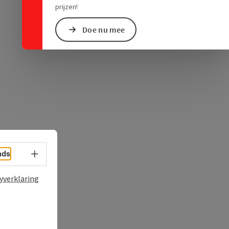
ogle Maps
in Apple Maps
prijzen!
Doe nu mee
Taalkeuze - menu openen
nds
yverklaring