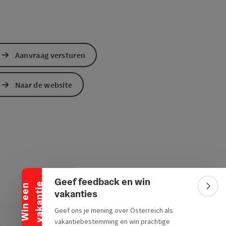
Aanvraag versturen
Naar de website
Banner inklappen
Geef feedback en win
e
W
i
n
e
e
n
v
a
k
a
n
t
i
Bann
vakanties
Geef ons je mening over Österreich als
vakantiebestemming en win prachtige