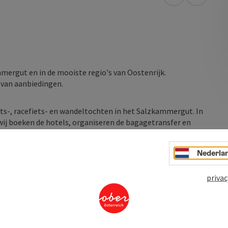
Openen in Go
Openen 
mmergut en in de mooiste regio's van Oostenrijk.
e van aanbiedingen.
iets-, racefiets- en wandeltochten in het Salzkammergut. In
n wij boeken de hotels, organiseren de bagagetransfer en
t.
Nederla
epen van 2 tot 8 personen. In de winter bieden we
talloze loipes vindt in het dal of ...
privac