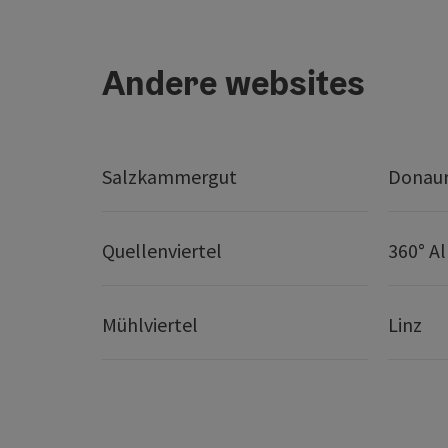
Andere websites
Salzkammergut
Donaur
Quellenviertel
360° A
Mühlviertel
Linz