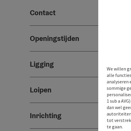
Contact
Openingstijden
Ligging
We willen g
alle functie
analyseren 
sommige gev
Loipen
personaliser
1 sub a AVG
dan wel geen
autoriteiten
Inrichting
tot verstre
te gaan.