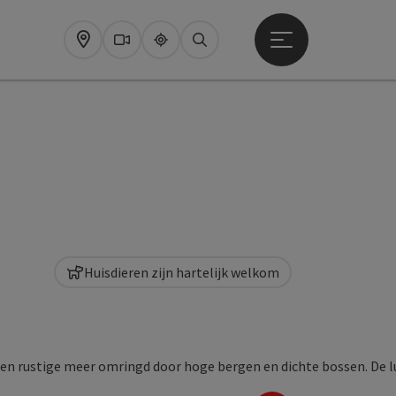
Startmenu openen
Map
Webcams
Upperguide
Zoeken
Huisdieren zijn hartelijk welkom
opyright