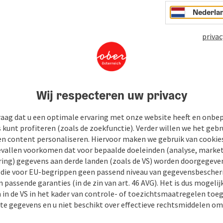
Nederla
privac
Wij respecteren uw privacy
raag dat u een optimale ervaring met onze website heeft en onbe
s kunt profiteren (zoals de zoekfunctie). Verder willen we het gebr
en content personaliseren. Hiervoor maken we gebruik van cookies
allen voorkomen dat voor bepaalde doeleinden (analyse, market
ing) gegevens aan derde landen (zoals de VS) worden doorgegeven 
) die voor EU-begrippen geen passend niveau van gegevensbesche
 passende garanties (in de zin van art. 46 AVG). Het is dus mogelij
 in de VS in het kader van controle- of toezichtsmaatregelen toe
kte gegevens en u niet beschikt over effectieve rechtsmiddelen om