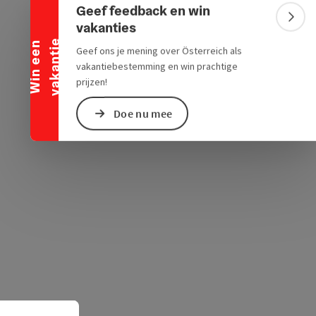
Banner inklappen
Geef feedback en win
Bann
vakanties
ogle Maps
in Apple Maps
e
W
i
n
e
e
n
v
a
k
a
n
t
i
Geef ons je mening over Österreich als
vakantiebestemming en win prachtige
prijzen!
Doe nu mee