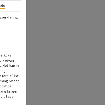
Taalkeuze - menu openen
nds
yverklaring
perkt van
uik ervan
. Het kan in
ing,
(art. 49 lid
rming bieden
k dat de
gang krijgen
 dit tegen