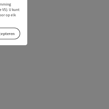
temming
e VS). U kunt
oor op elk
ccepteren