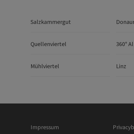
Salzkammergut
Donaur
Quellenviertel
360° A
Mühlviertel
Linz
Impressum
Privacyb