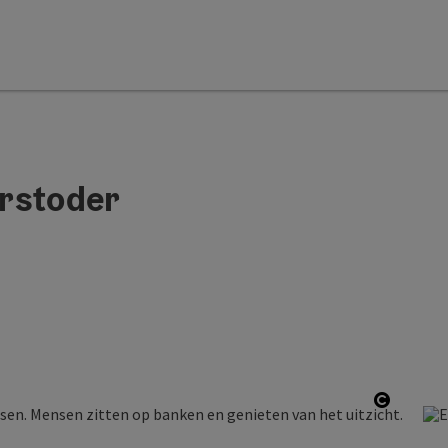
rstoder
Start C