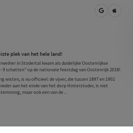
Openen in Go
Openen 
ste plek van het hele land!
erweiher in Stodertal kwam als duidelijke Oostenrijkse
 - 9 schatten" op de nationale feestdag van Oostenrijk 2018!
 wisten, is nu officieel: de vijver, die tussen 1897 en 1902
ieder aan het einde van het dorp Hinterstoder, is niet
stemming, maar ook een van de ...