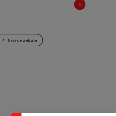
nächstes Element
Naar de website