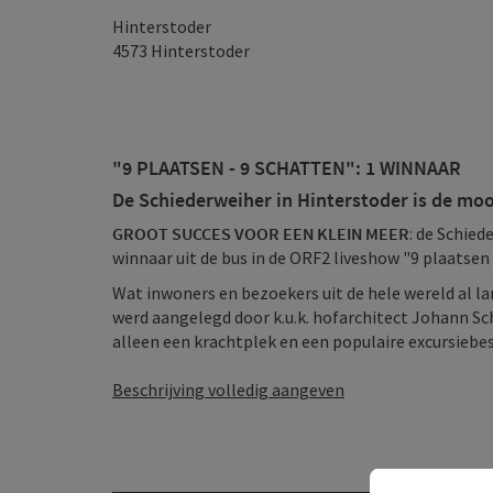
Hinterstoder
4573
Hinterstoder
"9 PLAATSEN - 9 SCHATTEN": 1 WINNAAR
De Schiederweiher in Hinterstoder is de mooi
GROOT SUCCES VOOR EEN KLEIN MEER
: de Schied
winnaar uit de bus in de ORF2 liveshow "9 plaatsen
Wat inwoners en bezoekers uit de hele wereld al lang
werd aangelegd door k.u.k. hofarchitect Johann Sch
alleen een krachtplek en een populaire excursiebe
Beschrijving volledig aangeven