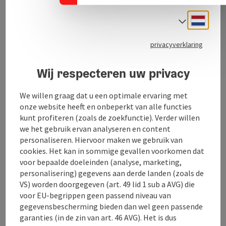
Hier
vind je een overzicht van de aangeboden diensten.
Neder
Taalke
Diensten:
Gezicht
privacyverklaring
Hand- en voetverzorging
Wimpers
Kleuren
Wij respecteren uw privacy
Ontharen
We willen graag dat u een optimale ervaring met
onze website heeft en onbeperkt van alle functies
kunt profiteren (zoals de zoekfunctie). Verder willen
we het gebruik ervan analyseren en content
personaliseren. Hiervoor maken we gebruik van
Contact
cookies. Het kan in sommige gevallen voorkomen dat
voor bepaalde doeleinden (analyse, marketing,
Openingstijden
personalisering) gegevens aan derde landen (zoals de
VS) worden doorgegeven (art. 49 lid 1 sub a AVG) die
voor EU-begrippen geen passend niveau van
Ligging
gegevensbescherming bieden dan wel geen passende
garanties (in de zin van art. 46 AVG). Het is dus