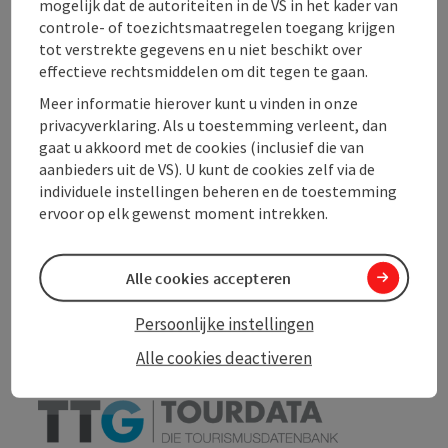
mogelijk dat de autoriteiten in de VS in het kader van
Prijs
controle- of toezichtsmaatregelen toegang krijgen
tot verstrekte gegevens en u niet beschikt over
effectieve rechtsmiddelen om dit tegen te gaan.
Geschiktheid
Meer informatie hierover kunt u vinden in onze
privacyverklaring. Als u toestemming verleent, dan
Toegankelijkheid
gaat u akkoord met de cookies (inclusief die van
aanbieders uit de VS). U kunt de cookies zelf via de
individuele instellingen beheren en de toestemming
ervoor op elk gewenst moment intrekken.
PDF aanmaken
In de buurt
Alle cookies accepteren
Bijdrage printen
Persoonlijke instellingen
Alle cookies deactiveren
powered by
TOURDATA