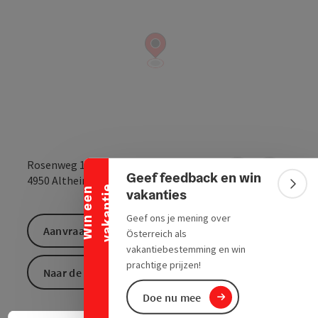
Banner inklappen
Rosenweg 14
Geef feedback en win
Openen in Goo
Openen i
4950
Altheim
e
Bann
W
i
n
e
e
n
v
a
k
a
n
t
i
vakanties
Geef ons je mening over
Aanvraag versturen
Österreich als
vakantiebestemming en win
prachtige prijzen!
Naar de website
Doe nu mee