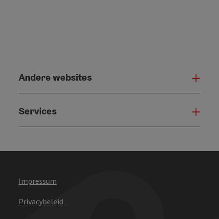
Andere websites
And
Services
Serv
Impressum
Privacybeleid