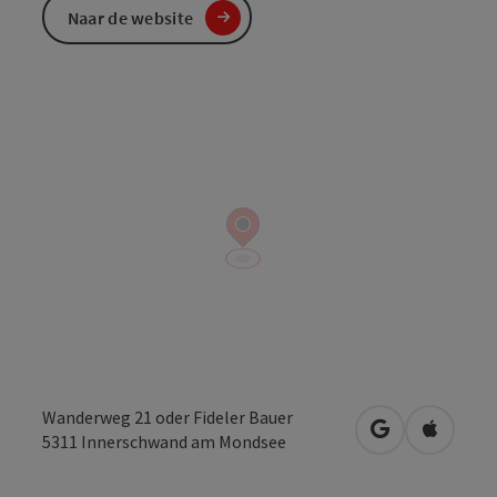
Naar de website
Wanderweg 21 oder Fideler Bauer
Openen in Go
Openen 
5311
Innerschwand am Mondsee