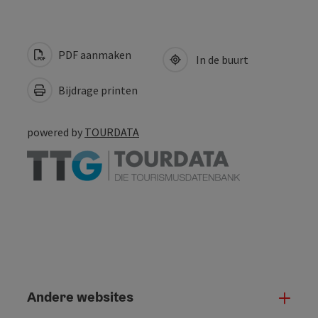
PDF aanmaken
In de buurt
Bijdrage printen
powered by
TOURDATA
Andere websites
And