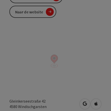
Naar de website
Gleinkerseestraße 42
Openen in Go
Openen 
4580
Windischgarsten