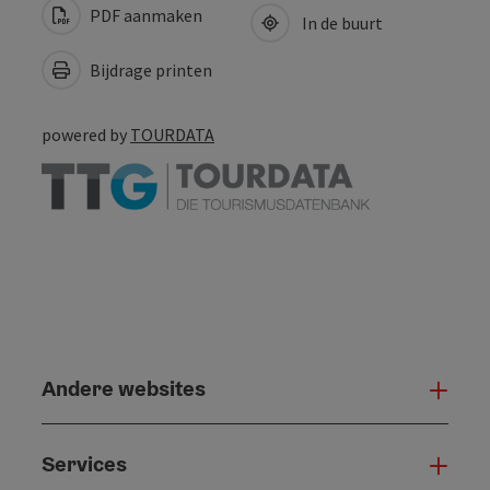
PDF aanmaken
In de buurt
Bijdrage printen
powered by
TOURDATA
Andere websites
And
Services
Serv