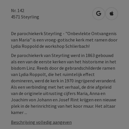
Nr. 142
Openen in Go
Openen 
4571
Steyrling
De parochiekerk Steyrling - "Onbevlekte Ontvangenis
van Maria" is een vroeg-gotische kerk met ramen door
Lydia Roppold de workshop Schlierbach!
De parochiekerk van Steyrling werd in 1863 gebouwd
als een van de eerste kerken van het historisme in het
bisdom Linz. Reeds door de gebrandschilderde ramen
van Lydia Roppolt, die het ruimtelijk effect
domineren, werd de kerk in 1970 ingrijpend veranderd.
Als een verbinding met het verhaal, de drie afgeleid
van de originele uitrusting cijfers Maria, Anna en
Joachim von Johann en Josef Rint krijgen een nieuwe
plek in de herinrichting van het koor muur. Het altaar
kamer ...
Beschrijving volledig aangeven