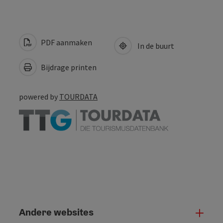
PDF aanmaken
In de buurt
Bijdrage printen
powered by
TOURDATA
Andere websites
And