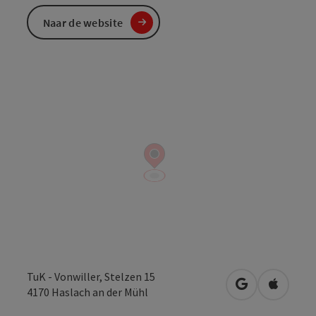
Naar de website
TuK - Vonwiller, Stelzen 15
Openen in Go
Openen 
4170
Haslach an der Mühl