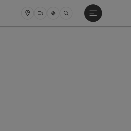
Startmenu openen
Map
Webcams
Upperguide
Zoeken
pyright