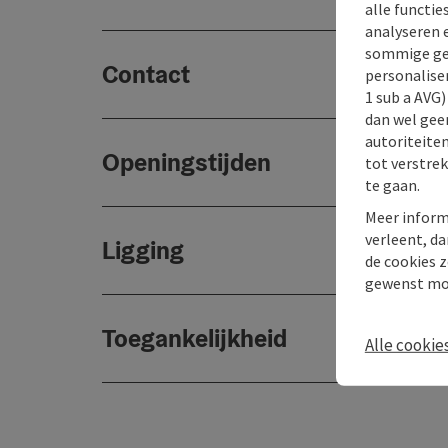
alle functie
analyseren 
sommige gev
Contact
personaliser
1 sub a AVG
dan wel geen
autoriteiten
Openingstijden
tot verstre
te gaan.
Meer inform
verleent, da
Ligging
de cookies z
gewenst mo
Toegankelijkheid
Alle cookie