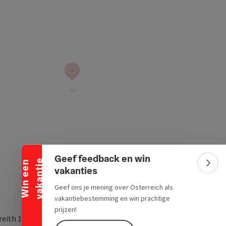
Banner inklappen
Geef feedback en win
e
W
i
n
e
e
n
v
a
k
a
n
t
i
Bann
vakanties
Geef ons je mening over Österreich als
vakantiebestemming en win prachtige
prijzen!
eith 16