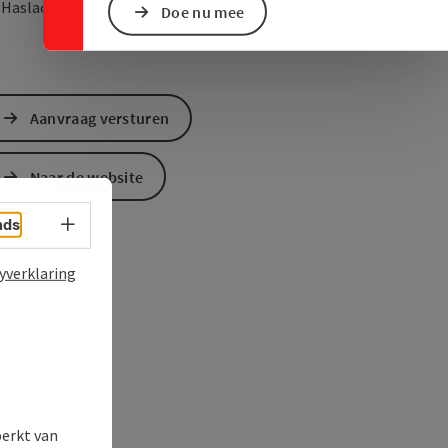
Openen in Google Maps
Openen in Apple M
0
Haslach an der Mühl
Doe nu mee
Aanvraag versturen
Naar de website
Taalkeuze - menu openen
nds
yverklaring
perkt van