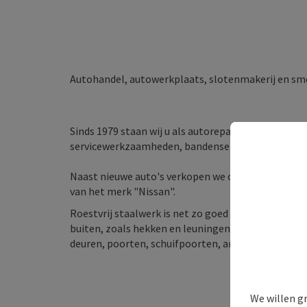
Autohandel, autowerkplaats, slotenmakerij en sme
Sinds 1979 staan wij u als autoreparatiebedrijf ter
servicewerkzaamheden, bandenservice of carrosser
Naast nieuwe auto's verkopen we ook demonstrat
van het merk "Nissan".
Roestvrij staalwerk is net zo goed een van onze st
buiten, zoals hekken en leuningen, balkons en le
deuren, poorten, schuifpoorten, artistiek smeedw
We willen g