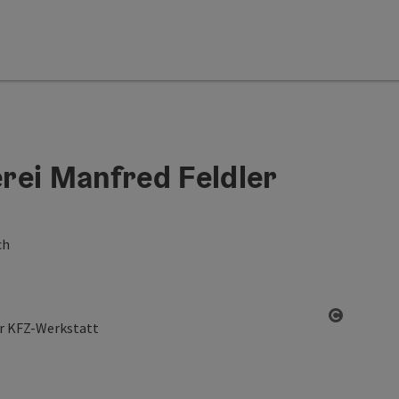
rei Manfred Feldler
ch
Start Co