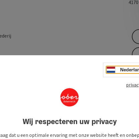
417
derij
zijde. Of het nu gaat om reparaties, §57a-keuringen,
ie, u heeft een competente partner aan uw zijde gevonden.
Nederla
iewagens, jaarwagens en tweedehandsauto's, voornamelijk
privac
erke punten als artistiek smeedwerk, zowel binnen als
uningen, trappen en trapleuningen, wenteltrappen, balkons,
erk, kroonluchters, raamroosters.
Wij respecteren uw privacy
raag dat u een optimale ervaring met onze website heeft en onbe