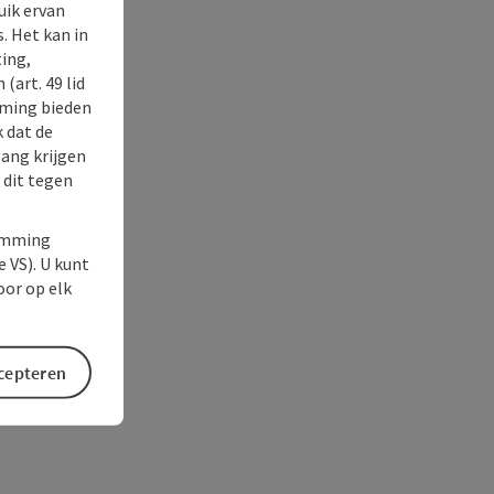
uik ervan
. Het kan in
ing,
(art. 49 lid
rming bieden
k dat de
gang krijgen
 dit tegen
temming
e VS). U kunt
oor op elk
ccepteren