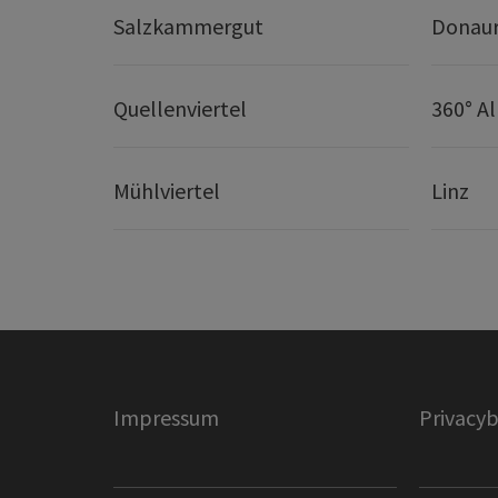
Salzkammergut
Donaur
Quellenviertel
360° A
Mühlviertel
Linz
Impressum
Privacyb