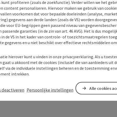
s kunt profiteren (zoals de zoekfunctie). Verder willen we het gebr
en content personaliseren. Hiervoor maken we gebruik van cookies
allen voorkomen dat voor bepaalde doeleinden (analyse, market
ing) gegevens aan derde landen (zoals de VS) worden doorgegeven 
) die voor EU-begrippen geen passend niveau van gegevensbesche
 passende garanties (in de zin van art. 46 AVG). Het is dus mogelij
 in de VS in het kader van controle- of toezichtsmaatregelen toe
kte gegevens en u niet beschikt over effectieve rechtsmiddelen om
atie hierover kunt u vinden in onze privacyverklaring. Als u toes
n gaat u akkoord met de cookies (inclusief die van aanbieders uit d
elf via de individuele instellingen beheren en de toestemming erv
ment intrekken.
Alle cookies a
s deactiveren
Persoonlijke instellingen