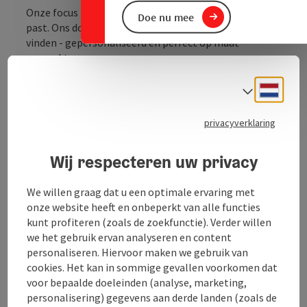
Onze focus ligt op mensen en de auto die echt bij hen
Doe nu mee
past. Ons doel is om voor elke klant de juiste auto te
vinden - gepersonaliseerd en perfect op maat
gemaakt.
Neder
Taalke
We bieden nu een grote selectie
gebruikte auto's van
alle merken
- met een bijzondere focus op de
privacyverklaring
populaire VAG-merken zoals
Škoda
,
SEAT
,
Volkswagen
en
Audi
.
Wij respecteren uw privacy
Als officiële
dealer en werkplaatspartner van Kia
bieden we je deskundig advies, verkoop en uitgebreide
We willen graag dat u een optimale ervaring met
service voor je auto.
onze website heeft en onbeperkt van alle functies
Voor voertuigen van het merk
Mazda
blijven we voor je
kunt profiteren (zoals de zoekfunctie). Verder willen
klaarstaan als
servicepartner
met professioneel
we het gebruik ervan analyseren en content
onderhoud ...
personaliseren. Hiervoor maken we gebruik van
cookies. Het kan in sommige gevallen voorkomen dat
Beschrijving volledig aangeven
voor bepaalde doeleinden (analyse, marketing,
personalisering) gegevens aan derde landen (zoals de