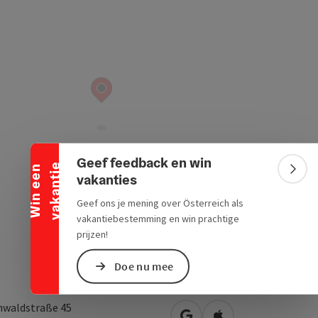
Banner inklappen
Geef feedback en win
e
W
i
n
e
e
n
v
a
k
a
n
t
i
Bann
vakanties
Geef ons je mening over Österreich als
vakantiebestemming en win prachtige
prijzen!
Doe nu mee
nwaldstraße 45