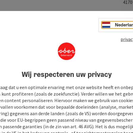
417
Nederla
soires, drankjes, ijs, sigaretten.
privac
Wij respecteren uw privacy
raag dat u een optimale ervaring met onze website heeft en onbe
s kunt profiteren (zoals de zoekfunctie). Verder willen we het gebr
en content personaliseren. Hiervoor maken we gebruik van cookies
allen voorkomen dat voor bepaalde doeleinden (analyse, market
ing) gegevens aan derde landen (zoals de VS) worden doorgegeven 
) die voor EU-begrippen geen passend niveau van gegevensbesche
 passende garanties (in de zin van art. 46 AVG). Het is dus mogelij
 in de VS in het kader van controle- of toezichtsmaatregelen toe