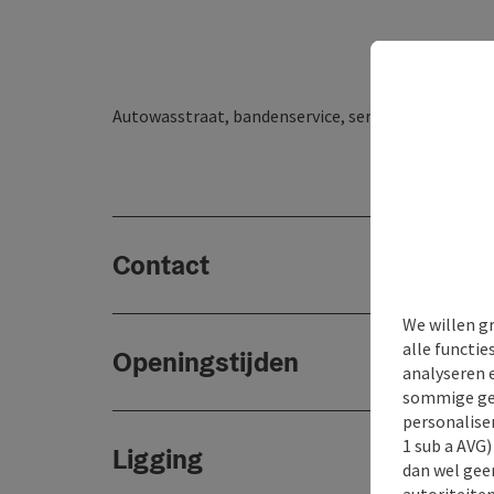
Autowasstraat, bandenservice, service, accu's, acces
Contact
We willen g
alle functie
Openingstijden
analyseren 
sommige gev
personaliser
1 sub a AVG
Ligging
dan wel geen
autoriteiten