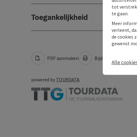
tot verstre
te gaan.
Toegankelijkheid
Meer inform
verleent, da
de cookies z
gewenst mo
PDF aanmaken
Bijdrage printen
Alle cookie
powered by
TOURDATA