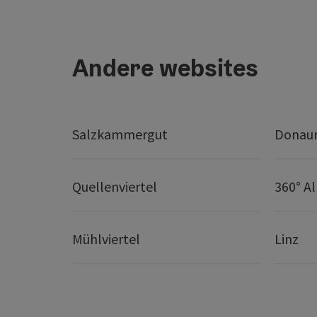
Andere websites
Salzkammergut
Donaur
Quellenviertel
360° A
Mühlviertel
Linz