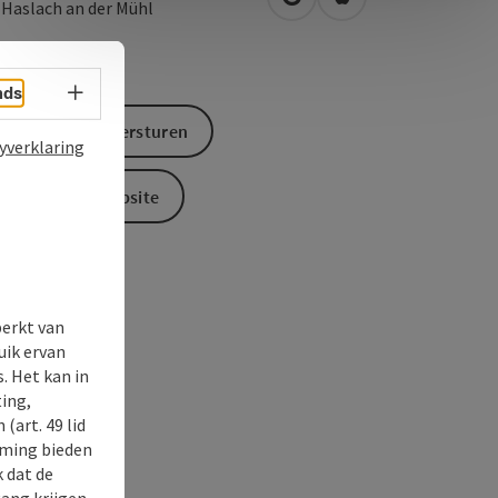
Openen in Google Maps
Openen in Apple M
0
Haslach an der Mühl
Taalkeuze - menu openen
nds
Aanvraag versturen
yverklaring
Naar de website
perkt van
uik ervan
. Het kan in
ing,
(art. 49 lid
rming bieden
k dat de
gang krijgen