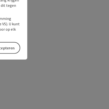
 dit tegen
temming
e VS). U kunt
oor op elk
ccepteren