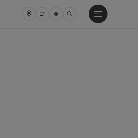
Startmenu openen
Map
Webcams
Upperguide
Zoeken
pyright