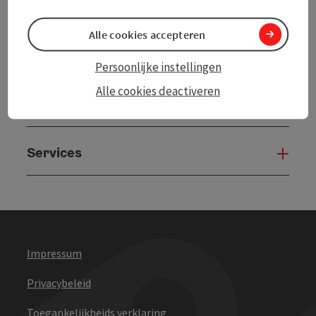
Alle cookies accepteren
Persoonlijke instellingen
Alle cookies deactiveren
Andere websites
And
Services
Serv
Impressum
Privacybeleid
Toegankelijkheids verklaring