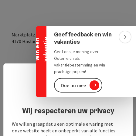
Banner inklappen
Geef feedback en win
Marktplatz 17
e
Bann
W
i
n
e
e
n
v
a
k
a
n
t
i
vakanties
Openen in Goo
Openen i
4170
Haslach an der Mühl
Geef ons je mening over
Österreich als
vakantiebestemming en win
Hier kun je sigaretten, sigaren, tijdschriften,
prachtige prijzen!
ansichtkaarten en kantoorbenodigdheden kopen.
Neder
Taalke
Loterij aanvaarding!
Doe nu mee
privacyverklaring
Wij respecteren uw privacy
Contact
We willen graag dat u een optimale ervaring met
onze website heeft en onbeperkt van alle functies