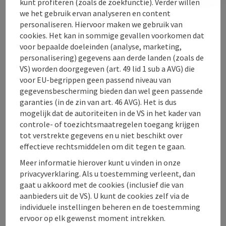
kunt profiteren (zoals de zoekfunctie). Verder willen
Openingstijden
we het gebruik ervan analyseren en content
personaliseren. Hiervoor maken we gebruik van
cookies. Het kan in sommige gevallen voorkomen dat
Ligging
voor bepaalde doeleinden (analyse, marketing,
personalisering) gegevens aan derde landen (zoals de
Toegankelijkheid
VS) worden doorgegeven (art. 49 lid 1 sub a AVG) die
voor EU-begrippen geen passend niveau van
gegevensbescherming bieden dan wel geen passende
garanties (in de zin van art. 46 AVG). Het is dus
mogelijk dat de autoriteiten in de VS in het kader van
controle- of toezichtsmaatregelen toegang krijgen
PDF aanmaken
In de buurt
tot verstrekte gegevens en u niet beschikt over
effectieve rechtsmiddelen om dit tegen te gaan.
Bijdrage printen
Meer informatie hierover kunt u vinden in onze
privacyverklaring. Als u toestemming verleent, dan
powered by
TOURDATA
gaat u akkoord met de cookies (inclusief die van
aanbieders uit de VS). U kunt de cookies zelf via de
individuele instellingen beheren en de toestemming
ervoor op elk gewenst moment intrekken.