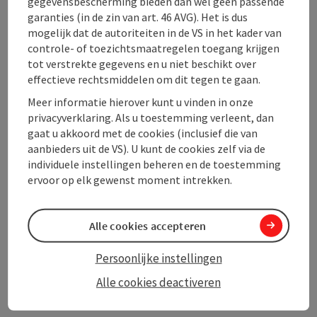
gegevensbescherming bieden dan wel geen passende
garanties (in de zin van art. 46 AVG). Het is dus
Ligging
mogelijk dat de autoriteiten in de VS in het kader van
controle- of toezichtsmaatregelen toegang krijgen
tot verstrekte gegevens en u niet beschikt over
Prijs
effectieve rechtsmiddelen om dit tegen te gaan.
Meer informatie hierover kunt u vinden in onze
Geschiktheid
privacyverklaring. Als u toestemming verleent, dan
gaat u akkoord met de cookies (inclusief die van
aanbieders uit de VS). U kunt de cookies zelf via de
Toegankelijkheid
individuele instellingen beheren en de toestemming
ervoor op elk gewenst moment intrekken.
Alle cookies accepteren
PDF aanmaken
In de buurt
Persoonlijke instellingen
Bijdrage printen
Alle cookies deactiveren