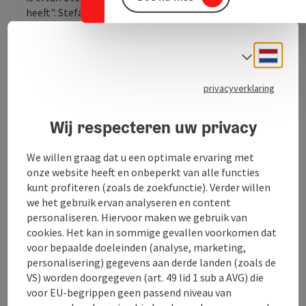
heeft". Stefan Fölser is sinds 1987 betrokken bij de
teelt, oogst, verwerking en uiteindelijk de marketing
van producten gemaakt van vlas, aanvankelijk als
Neder
Taalke
boer. Zijn eerste producten waren gevuld vlas,
natuurlijke ahornsokken en NFF-jeans. Het
productassortiment omvat ook een breed scala aan
privacyverklaring
denimstoffen, warmte- en geluidsisolatieproducten,
tuinmulch en strooisel voor dieren. In 2013 kwam
Wij respecteren uw privacy
Martin Mahringer ...
We willen graag dat u een optimale ervaring met
Beschrijving volledig aangeven
onze website heeft en onbeperkt van alle functies
kunt profiteren (zoals de zoekfunctie). Verder willen
we het gebruik ervan analyseren en content
personaliseren. Hiervoor maken we gebruik van
cookies. Het kan in sommige gevallen voorkomen dat
Contact
voor bepaalde doeleinden (analyse, marketing,
personalisering) gegevens aan derde landen (zoals de
VS) worden doorgegeven (art. 49 lid 1 sub a AVG) die
Openingstijden
voor EU-begrippen geen passend niveau van