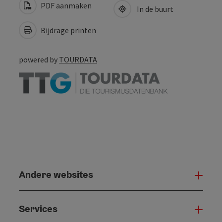
PDF aanmaken
In de buurt
Bijdrage printen
powered by
TOURDATA
Andere websites
And
Services
Serv