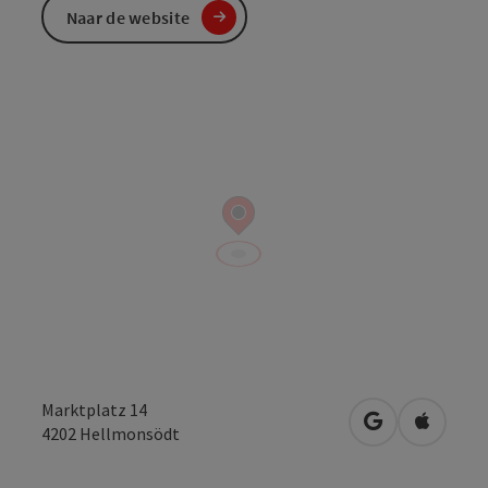
Naar de website
Marktplatz 14
Openen in Go
Openen 
4202
Hellmonsödt