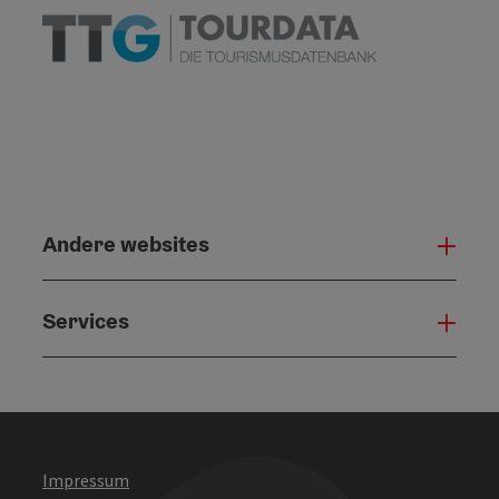
Andere websites
And
Services
Serv
Impressum