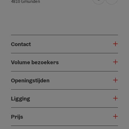
Openen in Go
Openen 
4810
Gmunden
Contact
Volume bezoekers
Openingstijden
Ligging
Prijs