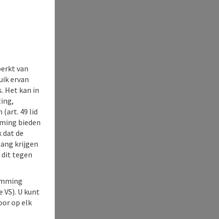
perkt van
uik ervan
. Het kan in
ing,
(art. 49 lid
rming bieden
k dat de
gang krijgen
 dit tegen
temming
e VS). U kunt
oor op elk