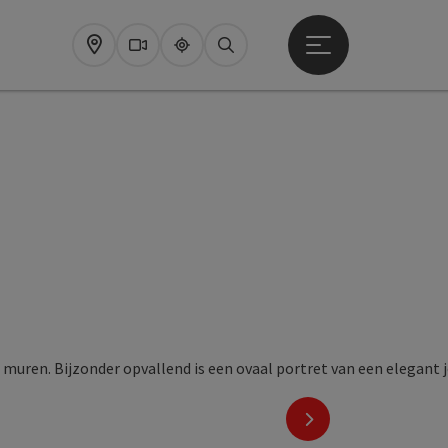
Startmenu openen
Map
Webcams
Upperguide
Zoeken
nächstes Element