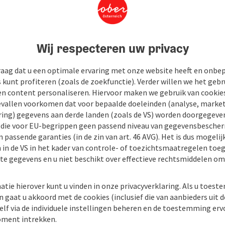
Wij respecteren uw privacy
raag dat u een optimale ervaring met onze website heeft en onbe
s kunt profiteren (zoals de zoekfunctie). Verder willen we het gebr
en content personaliseren. Hiervoor maken we gebruik van cookies
allen voorkomen dat voor bepaalde doeleinden (analyse, market
ing) gegevens aan derde landen (zoals de VS) worden doorgegeven 
) die voor EU-begrippen geen passend niveau van gegevensbesche
 passende garanties (in de zin van art. 46 AVG). Het is dus mogelij
 in de VS in het kader van controle- of toezichtsmaatregelen toe
kte gegevens en u niet beschikt over effectieve rechtsmiddelen om
atie hierover kunt u vinden in onze privacyverklaring. Als u toes
n gaat u akkoord met de cookies (inclusief die van aanbieders uit d
elf via de individuele instellingen beheren en de toestemming erv
ment intrekken.