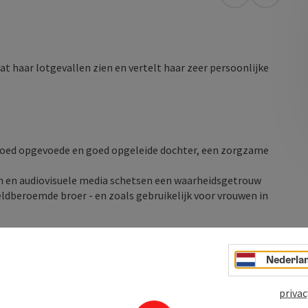
Openen in Go
Openen 
at haar lotgevallen zien en vertelt haar zeer persoonlijke
n goed opgevoede en goed opgeleide dochter, een zorgzame
n en audiovisuele media schetsen een waarheidsgetrouw
eldberoemde broer - en zoals gebruikelijk voor vrouwen in
studeerde aan het Sint-Pietersgymnasium in Salzburg, waar
Nederla
privac