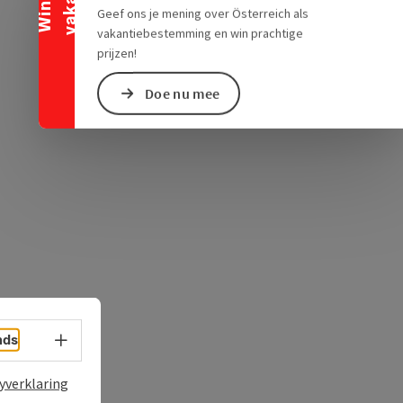
ogle Maps
in Apple Maps
Geef ons je mening over Österreich als
vakantiebestemming en win prachtige
prijzen!
Doe nu mee
Taalkeuze - menu openen
nds
yverklaring