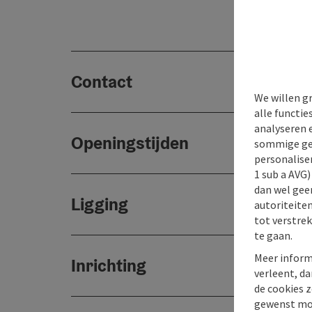
Contact
We willen g
alle functie
analyseren 
Openingstijden
sommige gev
personaliser
1 sub a AVG
dan wel geen
Ligging
autoriteiten
tot verstre
te gaan.
Meer inform
Inrichting
verleent, da
de cookies z
gewenst mo