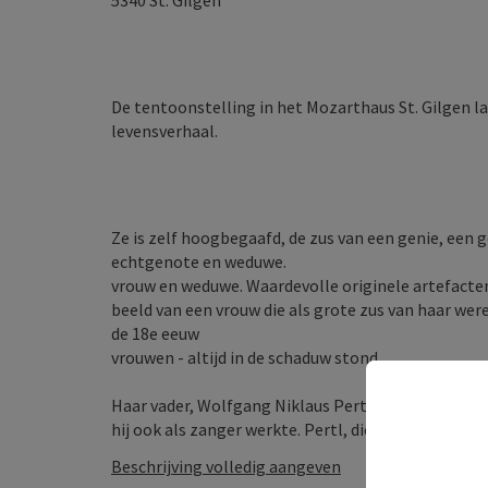
5340
St. Gilgen
De tentoonstelling in het Mozarthaus St. Gilgen la
levensverhaal.
Ze is zelf hoogbegaafd, de zus van een genie, ee
echtgenote en weduwe.
vrouw en weduwe. Waardevolle originele artefacte
beeld van een vrouw die als grote zus van haar wer
de 18e eeuw
vrouwen - altijd in de schaduw stond.
Haar vader, Wolfgang Niklaus Pertl (1667 - 1724) 
hij ook als zanger werkte. Pertl, die een ...
Beschrijving volledig aangeven