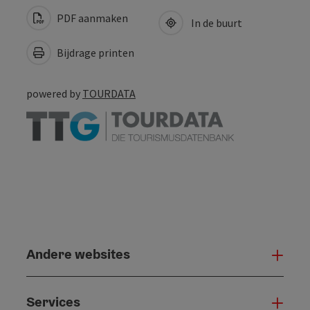
PDF aanmaken
In de buurt
Bijdrage printen
powered by
TOURDATA
Andere websites
And
Services
Serv