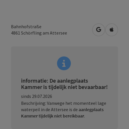
Bahnhofstraße
Openen in Go
Openen 
4861
Schörfling am Attersee
informatie: De aanlegplaats
Kammer is tijdelijk niet bevaarbaar!
sinds 29.07.2026
Beschrijving: Vanwege het momenteel lage
waterpeil in de Attersee is de
aanlegplaats
Kammer tijdelijk niet bereikbaar
.