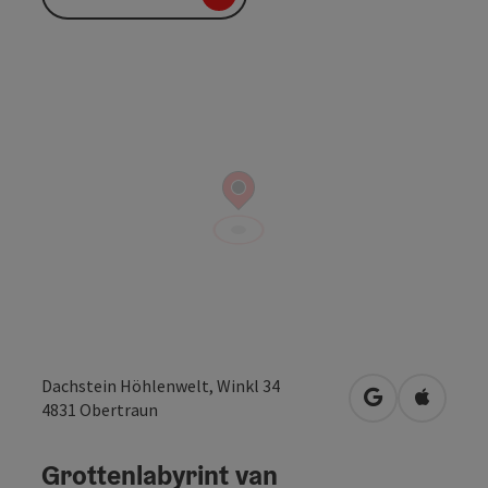
Dachstein Höhlenwelt, Winkl 34
Openen in Go
Openen 
4831
Obertraun
Grottenlabyrint van