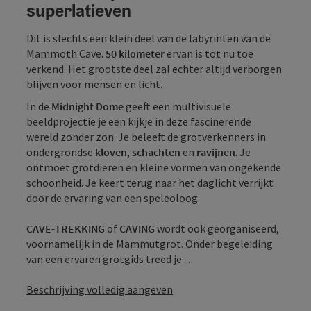
superlatieven
Dit is slechts een klein deel van de labyrinten van de
Mammoth Cave.
50 kilometer
ervan is tot nu toe
verkend. Het grootste deel zal echter altijd verborgen
blijven voor mensen en licht.
In de
Midnight Dome
geeft een multivisuele
beeldprojectie je een kijkje in deze fascinerende
wereld zonder zon. Je beleeft de grotverkenners in
ondergrondse
kloven
,
schachten
en
ravijnen
. Je
ontmoet grotdieren en kleine vormen van ongekende
schoonheid. Je keert terug naar het daglicht verrijkt
door de ervaring van een speleoloog.
CAVE-TREKKING
of
CAVING
wordt ook georganiseerd,
voornamelijk in de Mammutgrot. Onder begeleiding
van een ervaren grotgids treed je ...
Beschrijving volledig aangeven