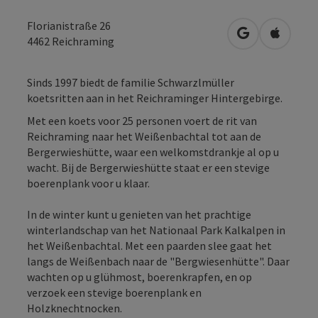
Florianistraße 26
Openen in Go
Openen 
4462
Reichraming
Sinds 1997 biedt de familie Schwarzlmüller
koetsritten aan in het Reichraminger Hintergebirge.
Met een koets voor 25 personen voert de rit van
Reichraming naar het Weißenbachtal tot aan de
Bergerwieshütte, waar een welkomstdrankje al op u
wacht. Bij de Bergerwieshütte staat er een stevige
boerenplank voor u klaar.
In de winter kunt u genieten van het prachtige
winterlandschap van het Nationaal Park Kalkalpen in
het Weißenbachtal. Met een paarden slee gaat het
langs de Weißenbach naar de "Bergwiesenhütte". Daar
wachten op u glühmost, boerenkrapfen, en op
verzoek een stevige boerenplank en
Holzknechtnocken.